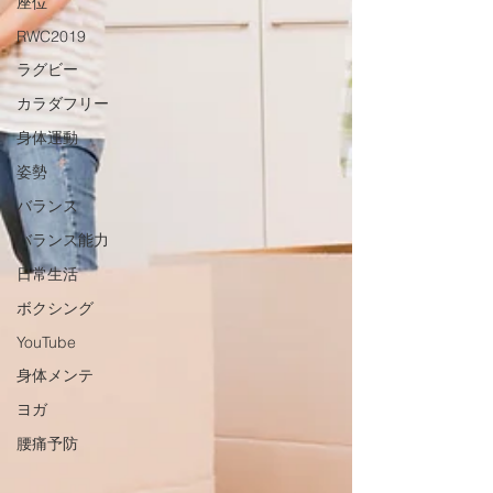
座位
RWC2019
ラグビー
カラダフリー
身体運動
姿勢
バランス
バランス能力
日常生活
ボクシング
YouTube
身体メンテ
ヨガ
腰痛予防