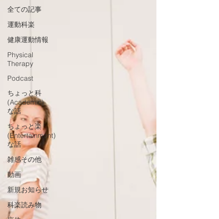
全ての記事
運動科楽
健康運動情報
Physical
Therapy
Podcast
ちょっと科
(Academic)
な話
ちょっと楽
(Entertainment)
な話
雑感その他
動画
新規お知らせ
科楽読み物