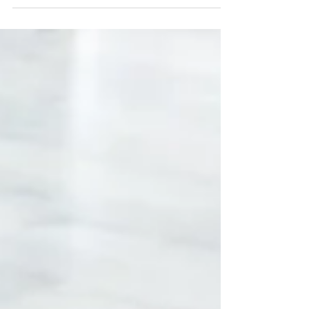
ことを紹介します。 一つは、 靴下を履くとき立っ
てバランスをとりながら行うことです。 立って靴
下を履く：動的バランス能力の確認 これには立位
バランス能力（特に動的バランス）と、 股関節の
（曲げる方向の）柔軟性が必要です。 ★注意点：
片脚バランスが低下している方や、 膝や股関節に
支障のある方などは、 無理をして行わないように
してください。 もう一つは、 お風呂で体を洗うと
きに、自分の手で洗うようにしています。 両手に
石鹸をつけて洗います。 特に背中を手で洗うとき
には、 一方の手を上から、もう一方の手を下から
背中で合わせるようにして、 肩関節の柔軟性（可
動域；外旋と内旋）を確かめています。 両手を背
中でわせる：肩関節の内外旋可動域の確認 ★注意
点：肩関節の炎症などで痛みを伴う場合は 決して
無理をしないでください。 必ずしも手を合わすこ
とはできない