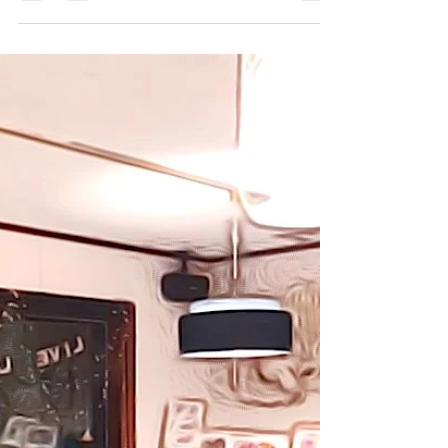
2018年9月12日
読了時間: 3分
続・運動リテラシーを身につけ
よう！
少し間が開きましたが、 先日書いた「運動リテラ
シーを身につけよう！」の続きです。 運動をする
必要があるけれども、なかなか時間が取れない、
何をやった らいいかわからない、といった多く
（と推察されます）の方々に向けて どういう方法
で運動を身近に感じてもらえるか、どうしたら運
動を...