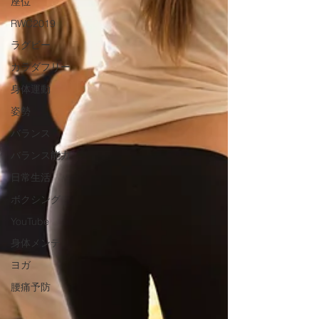
座位
RWC2019
ラグビー
カラダフリー
身体運動
姿勢
バランス
バランス能力
日常生活
ボクシング
YouTube
身体メンテ
ヨガ
腰痛予防