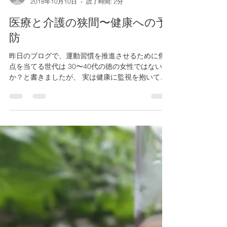
朝野裕一
2018年10月10日
読了時間: 2分
医療と介護の狭間〜健康への予
防
昨日のブログで、運動習慣を推進させるために焦
点を当てる世代は 30〜40代の徳の女性ではない
か？と書きましたが、 実は健康に監視を抱いてい
る70代以降の方々にも体力の増進は見られる もの
の、個々に抱えている課題は色々ありそうです。...