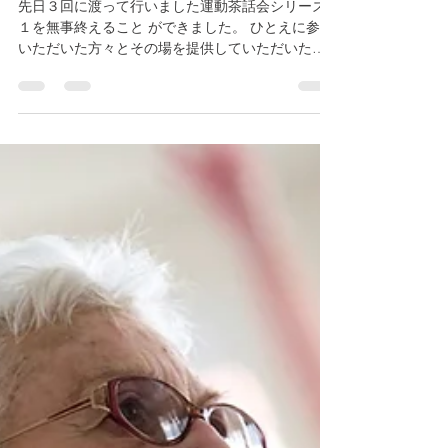
2018年11月1日
読了時間: 3分
運動茶話会シリーズ１を終えて
先日３回に渡って行いました運動茶話会シリーズ
１を無事終えること ができました。 ひとえに参加
いただいた方々とその場を提供していただいた、
Clover Ginza Baseオーナー様のご協力のおかげと
思っています。 今回は、肩の悩み・腰の悩み・膝
の悩みと銘打ってそれぞれの関...