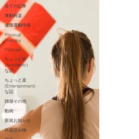
全ての記事
運動科楽
健康運動情報
Physical
Therapy
Podcast
ちょっと科
(Academic)
な話
ちょっと楽
(Entertainment)
な話
雑感その他
動画
新規お知らせ
科楽読み物