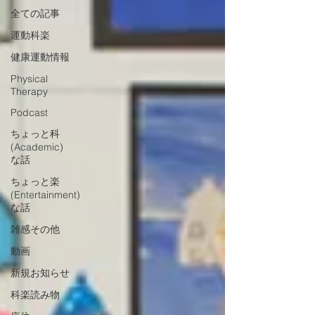
全ての記事
運動科楽
健康運動情報
Physical
Therapy
Podcast
ちょっと科
(Academic)
な話
ちょっと楽
(Entertainment)
な話
雑感その他
動画
新規お知らせ
科楽読み物