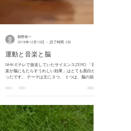
朝野裕一
2018年12月13日
読了時間: 2分
運動と音楽と脳
NHK-Eテレで放送していたサイエンスZERO 「音
楽が脳にもたらすうれしい効果」はとても面白か
ったです。 テーマは主に３つ。 １つは、脳の損傷
や血管の障害などで、失語症になってしまった方
への メロディック・イントネーション・セラピー
の紹介でした。...