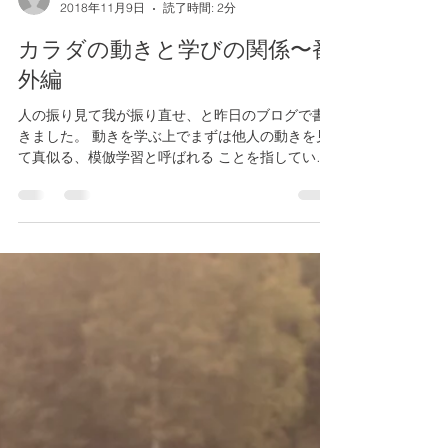
朝野裕一
2018年11月9日
読了時間: 2分
カラダの動きと学びの関係〜番
外編
人の振り見て我が振り直せ、と昨日のブログで書
きました。 動きを学ぶ上でまずは他人の動きを見
て真似る、模倣学習と呼ばれる ことを指していた
のですが、 正確に言えば、 人の振り見て我が振り
真似ろ、あるいは似せろでしょうか。 何事も習い
事はまず人の振りを観察して、動くイメージを頭...