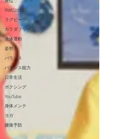
座位
RWC2019
ラグビー
カラダフリー
身体運動
姿勢
バランス
バランス能力
日常生活
ボクシング
YouTube
身体メンテ
ヨガ
腰痛予防