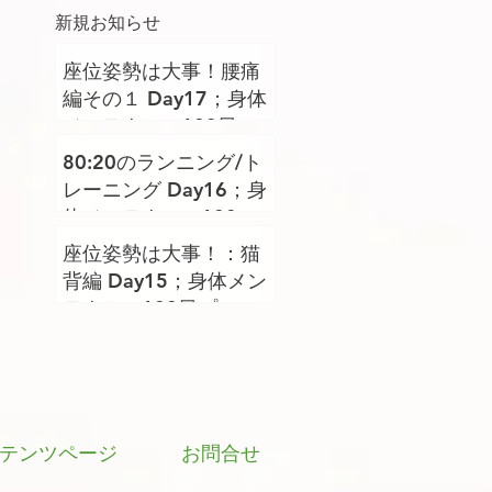
新規お知らせ
座位姿勢は大事！腰痛
編その１ Day17；身体
メンテナンス100日プ
ロジェクト
80:20のランニング/ト
レーニング Day16；身
体メンテナンス100日
プロジェクト
座位姿勢は大事！：猫
背編 Day15；身体メン
テナンス100日プロジ
ェクト
テンツページ
お問合せ