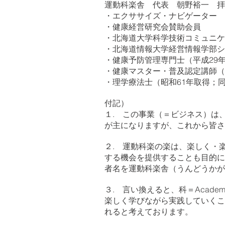
運動科楽舎 代表 朝野裕一 拝
・エクササイズ・ナビゲーター
・健康経営研究会賛助会員
・北海道大学科学技術コミュニケー
・北海道情報大学経営情報学部シ
・健康予防管理専門士（平成29年
・健康マスター・普及認定講師
・理学療法士（昭和61年取得；
付記）
１. この事業（＝ビジネス）は
が主になりますが、これから皆
２. 運動科楽の楽は、楽しく・
する機会を提供することも目的に
者名を運動科楽舎（うんどうかが
３. 言い換えると、科＝Acade
楽しく学びながら実践していくこ
れると考えております。