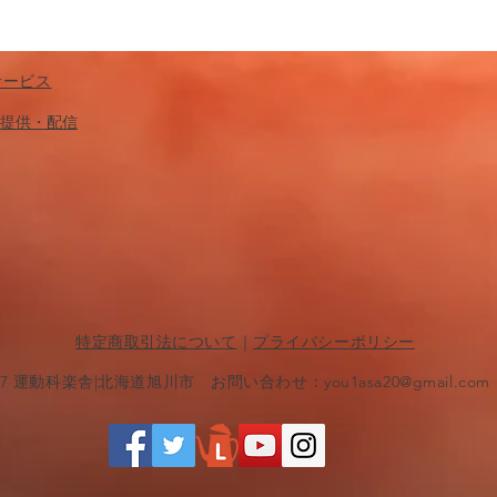
サービス
​提供・配信
特定商取引法について
｜
プライバシーポリシー
017 運動科楽舎|北海道旭川市 お問い合わせ：
you1asa20@gmail.com