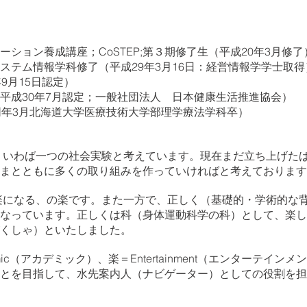
ション養成講座；CoSTEP;第３期修了生（平成20年3月修了
ステム情報学科修了（平成29年3月16日：経営情報学学士取得
9月15日認定）
（平成30年7月認定；一般社団法人 日本健康生活推進協
同年3月北海道大学医療技術大学部理学療法学科卒）
、いわば一つの社会実験と考えています。現在まだ立ち上げた
さまとともに多くの取り組みを作っていければと考えております
楽になる、の楽です。また一方で、正しく（基礎的・学術的な
なっています。正しくは科（身体運動科学の科）として、楽し
くしゃ）といたしました。
mic（アカデミック）、楽＝Entertainment（エンターテイ
とを目指して、水先案内人（ナビゲーター）としての役割を担