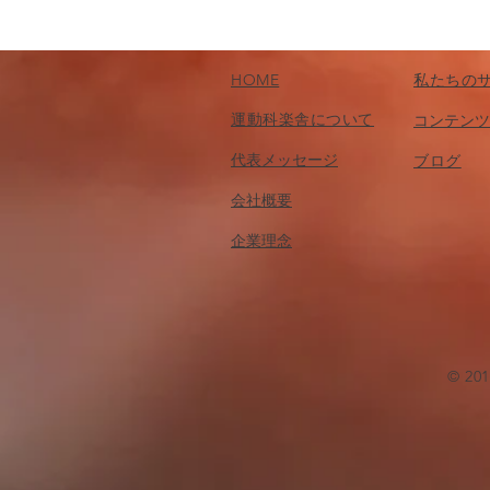
HOME
私たちの
運動科楽舎について
コンテンツ
代表メッセージ
​ブログ
会社概要
企業理念
© 2