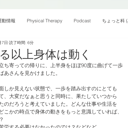
運動情報
Physical Therapy
Podcast
ちょっと科 (A
月7日
読了時間: 6分
話
雑感その他
動画
新規お知らせ
科楽読み
る以上身体は動く
立ち寄っての帰りに、上半身をほぼ90度に曲げて一歩
カラダフリー
身体運動
姿勢
バランス
バラ
ばあさんを見かけました。
面しか見えない状態で、一歩を踏み出すのにとても
身体メンテ
ヨガ
腰痛予防
て、大変だなぁと思うと同時に、果たしていつから
たのだろうと考えていました。どんな仕事や生活を
どこかの時点で身体の動きをもっと意識していれば、
？
苦労する必要はなかったのでは？などなど。