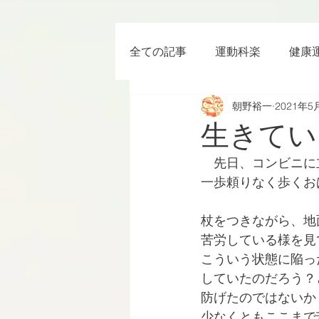
全ての記事
運動科楽
健康
朝野裕一
2021年5
ちょっと楽 (Entertainment) な
生きてい
　先日、コンビニに
RWC2019
ラグビー
一歩頼りなく歩くお
杖をつきながら、地
ボクシング
YouTube
苦労している様を見
こういう状態に陥っ
していたのだろう？
防げたのではないか
少なくともここまで