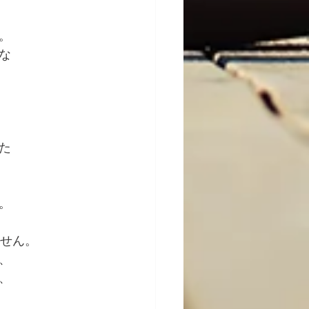
。
な
た
。
ません。
、
、