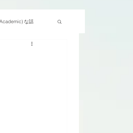
cademic) な話
物
座位
ンス能力
日常生活