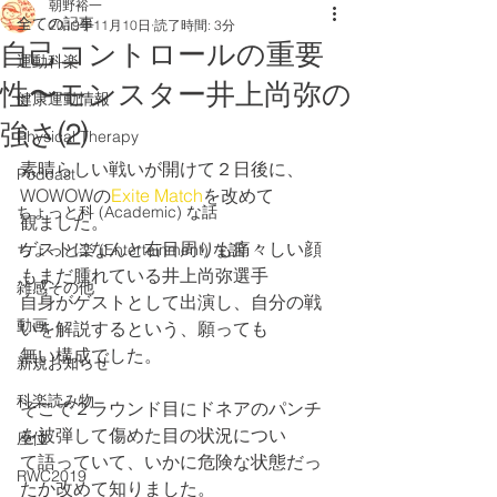
朝野裕一
全ての記事
2019年11月10日
読了時間: 3分
自己コントロールの重要
運動科楽
性〜モンスター井上尚弥の
健康運動情報
強さ⑵
Physical Therapy
素晴らしい戦いが開けて２日後に、
Podcast
WOWOWの
Exite Match
を改めて
ちょっと科 (Academic) な話
観ました。
ゲストになんと右目周りも痛々しい顔
ちょっと楽 (Entertainment) な話
もまだ腫れている井上尚弥選手
雑感その他
自身がゲストとして出演し、自分の戦
動画
いを解説するという、願っても
無い構成でした。
新規お知らせ
科楽読み物
そこで２ラウンド目にドネアのパンチ
を被弾して傷めた目の状況につい
座位
て語っていて、いかに危険な状態だっ
RWC2019
たか改めて知りました。