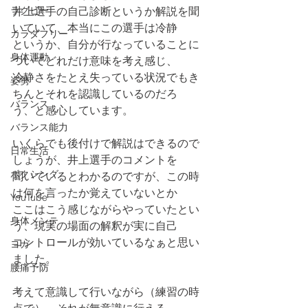
ラグビー
井上選手の自己診断というか解説を聞
いていて、本当にこの選手は冷静
カラダフリー
というか、自分が行なっていることに
身体運動
ついてどれだけ意味を考え感じ、
冷静さをたとえ失っている状況でもき
姿勢
ちんとそれを認識しているのだろ
バランス
う、と感心しています。
バランス能力
いくらでも後付けで解説はできるので
日常生活
しょうが、井上選手のコメントを
ボクシング
聞いているとわかるのですが、この時
は何を言ったか覚えていないとか
YouTube
ここはこう感じながらやっていたとい
身体メンテ
う、現実の場面の解釈が実に自己
コントロールが効いているなぁと思い
ヨガ
ました。
腰痛予防
考えて意識して行いながら（練習の時