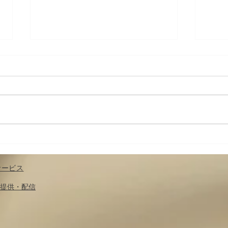
７月のスポーツ観戦；楽しみ
身体
どころ
具体
の調
サービス
​提供・配信