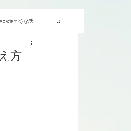
cademic) な話
物
座位
え方
ンス能力
日常生活