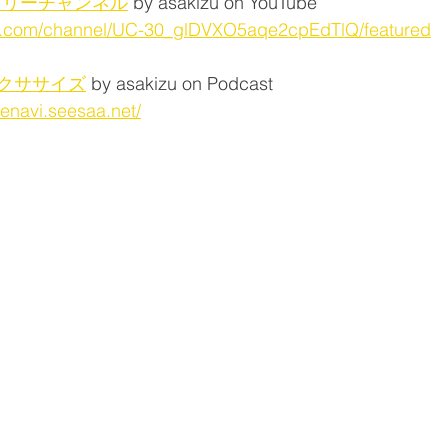
フリーチャンネル
 by asakizu on YouTube
e.com/channel/UC-30_glDVXO5aqe2cpEdTlQ/featured
クササイズ
 by asakizu on Podcast
senavi.seesaa.net/