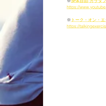
※
身体自由-カラダ
https://www.youtub
※
トーク・オン・エ
https://talkingexerci