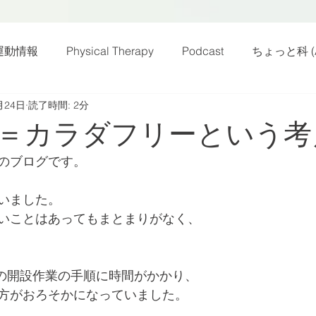
運動情報
Physical Therapy
Podcast
ちょっと科 (A
月24日
読了時間: 2分
話
雑感その他
動画
新規お知らせ
科楽読み
＝カラダフリーという考
のブログです。
カラダフリー
身体運動
姿勢
バランス
バラ
いました。
いことはあってもまとまりがなく、
身体メンテ
ヨガ
腰痛予防
ネルの開設作業の手順に時間がかかり、
方がおろそかになっていました。