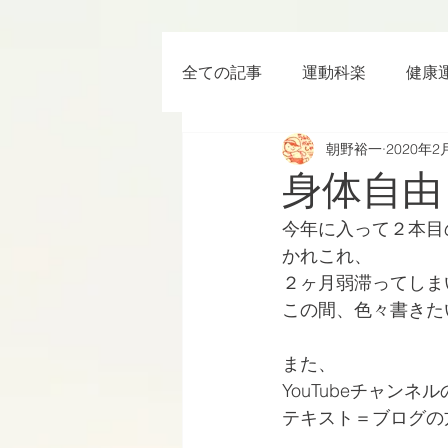
全ての記事
運動科楽
健康
朝野裕一
2020年2
ちょっと楽 (Entertainment) な
身体自由
今年に入って２本目
RWC2019
ラグビー
かれこれ、
２ヶ月弱滞ってしま
この間、色々書きた
ボクシング
YouTube
また、
YouTubeチャン
テキスト＝ブログの