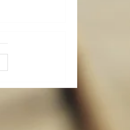
-カラダメンテ その十〜
的な身体操作６ 簡単な腰
整