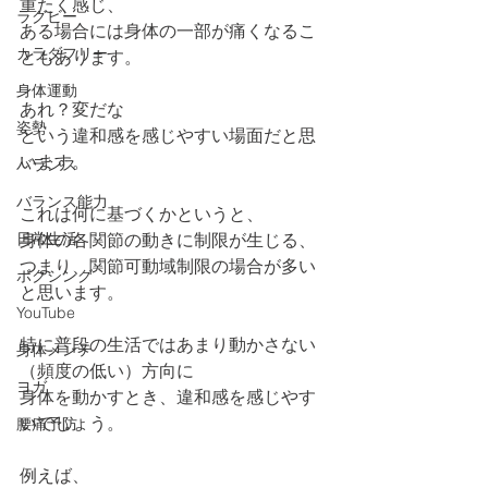
重たく感じ、
ラグビー
ある場合には身体の一部が痛くなるこ
カラダフリー
ともあります。
身体運動
あれ？変だな
姿勢
という違和感を感じやすい場面だと思
います。
バランス
バランス能力
これは何に基づくかというと、
日常生活
身体の各関節の動きに制限が生じる、
つまり、関節可動域制限の場合が多い
ボクシング
と思います。
YouTube
特に普段の生活ではあまり動かさない
身体メンテ
（頻度の低い）方向に
ヨガ
身体を動かすとき、違和感を感じやす
いでしょう。
腰痛予防
例えば、