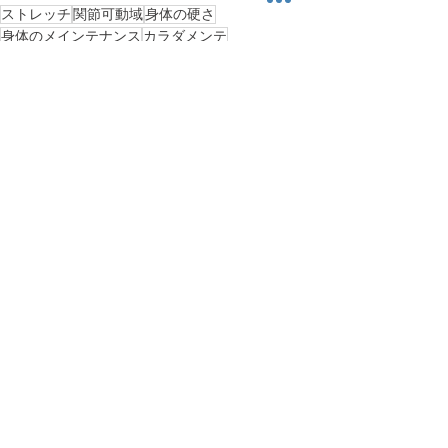
ストレッチ
関節可動域
身体の硬さ
身体のメインテナンス
カラダメンテ
健康運動情報
新規お知らせ
すべて表示
最新記事