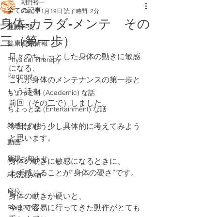
朝野裕一
全ての記事
2023年1月19日
読了時間: 2分
身体-カラダ-メンテ その
運動科楽
三（第一歩）
健康運動情報
日々のちょっとした身体の動きに敏感
Physical Therapy
になる、
Podcast
これが身体のメンテナンスの第一歩と
いう話を
ちょっと科 (Academic) な話
前回（その二で）しました。
ちょっと楽 (Entertainment) な話
雑感その他
今日はもう少し具体的に考えてみよう
と思います。
動画
新規お知らせ
身体の動きに敏感になるときに、
まず感じることが“身体の硬さ”です。
科楽読み物
座位
身体の動きが硬いと、
今まで容易に行ってきた動作がとても
RWC2019