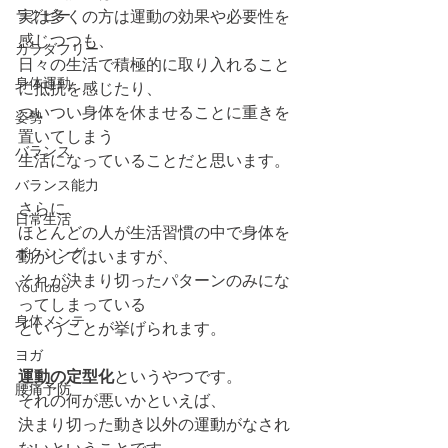
ラグビー
実は多くの方は運動の効果や必要性を
感じつつも、
カラダフリー
日々の生活で積極的に取り入れること
身体運動
に抵抗を感じたり、
ついつい身体を休ませることに重きを
姿勢
置いてしまう
バランス
生活になっていることだと思います。
バランス能力
さらに、
日常生活
ほとんどの人が生活習慣の中で身体を
ボクシング
動かしてはいますが、
それが決まり切ったパターンのみにな
YouTube
ってしまっている
身体メンテ
ということが挙げられます。
ヨガ
運動の定型化
というやつです。
腰痛予防
それの何が悪いかといえば、
決まり切った動き以外の運動がなされ