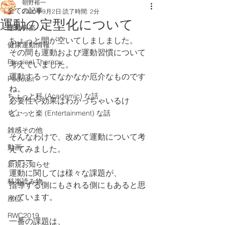
朝野裕一
全ての記事
2020年9月2日
読了時間: 2分
運動の定型化について
運動科楽
ちょっと間が空いてしましました。
健康運動情報
その間も運動および運動習慣について
Physical Therapy
考えていました。
運動するってなかなか厄介なものです
Podcast
ね。
ちょっと科 (Academic) な話
必要性や効果はわかっちゃいるけ
ど・・・
ちょっと楽 (Entertainment) な話
雑感その他
そんなわけで、改めて運動について考
動画
えてみました。
ーーー
新規お知らせ
運動に関しては様々な課題が、
科楽読み物
指導する側にもされる側にもあると思
っています。
座位
RWC2019
一番の課題は、