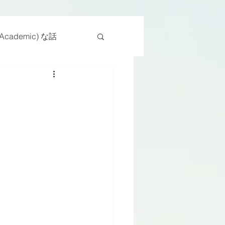
cademic) な話
物
座位
ンス能力
日常生活