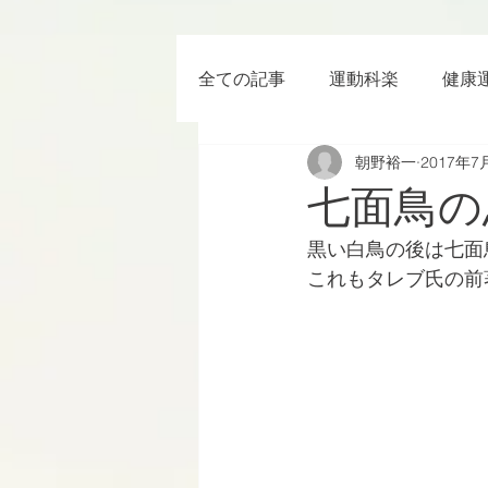
全ての記事
運動科楽
健康
朝野裕一
2017年7
ちょっと楽 (Entertainment) な
七面鳥の
黒い白鳥の後は七面
RWC2019
ラグビー
これもタレブ氏の前
ボクシング
YouTube