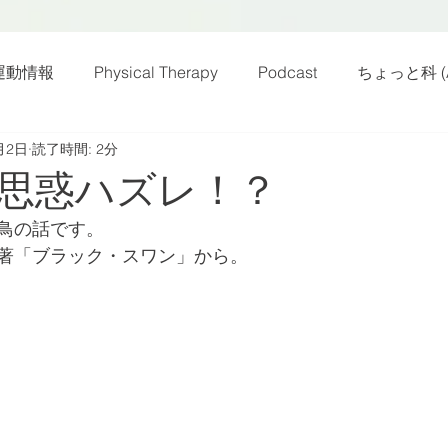
運動情報
Physical Therapy
Podcast
ちょっと科 (A
月2日
読了時間: 2分
話
雑感その他
動画
新規お知らせ
科楽読み
思惑ハズレ！？
鳥の話です。
カラダフリー
身体運動
姿勢
バランス
バラ
著「ブラック・スワン」から。
身体メンテ
ヨガ
腰痛予防