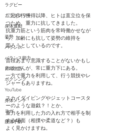
ラグビー
二足歩行獲得以降、ヒトは直立位を保
カラダフリー
つため、重力に抗してきました。
身体運動
抗重力筋という筋肉を常時働かせなが
姿勢
ら、加齢にも抗して姿勢の維持を
図ろうとしているのです。
バランス
バランス能力
普段あまり意識することがないかもし
れませんが、常に重力下にある。
日常生活
一方で重力を利用して、行う競技やレ
ボクシング
ジャーもありますね。
YouTube
スカイダイビングやジェットコースタ
身体メンテ
ーのような遊戯？！とか、
ヨガ
重力を利用した力の入れ方で相手を制
する場面（相撲や柔道など？）も
腰痛予防
よく見かけますね。