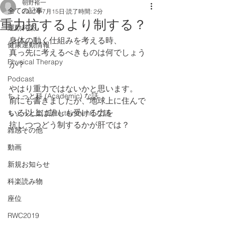
朝野裕一
全ての記事
2017年7月15日
読了時間: 2分
重力抗するより制する？
運動科楽
身体の動く仕組みを考える時、
健康運動情報
真っ先に考えるべきものは何でしょう
Physical Therapy
か？
Podcast
やはり重力ではないかと思います。
ちょっと科 (Academic) な話
前にも書きましたが、地球上に住んで
いる以上は誰しも受ける力を
ちょっと楽 (Entertainment) な話
抗しつつどう制するかが肝では？
雑感その他
動画
新規お知らせ
科楽読み物
座位
RWC2019