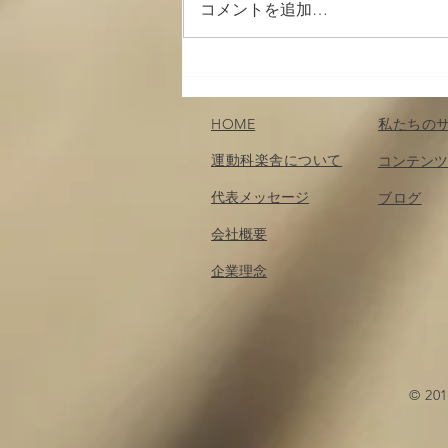
コメントを追加…
トーク・オン・エクササイズ
配信中
HOME
私たちの
運動科楽舎について
コンテンツ
代表メッセージ
​ブログ
会社概要
企業理念
© 2