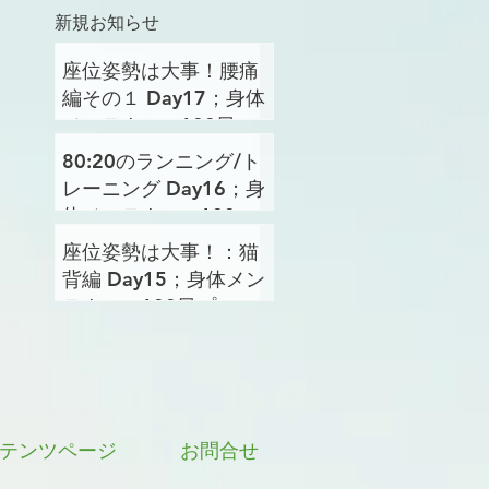
新規お知らせ
座位姿勢は大事！腰痛
編その１ Day17；身体
メンテナンス100日プ
ロジェクト
80:20のランニング/ト
レーニング Day16；身
体メンテナンス100日
プロジェクト
座位姿勢は大事！：猫
背編 Day15；身体メン
テナンス100日プロジ
ェクト
テンツページ
お問合せ