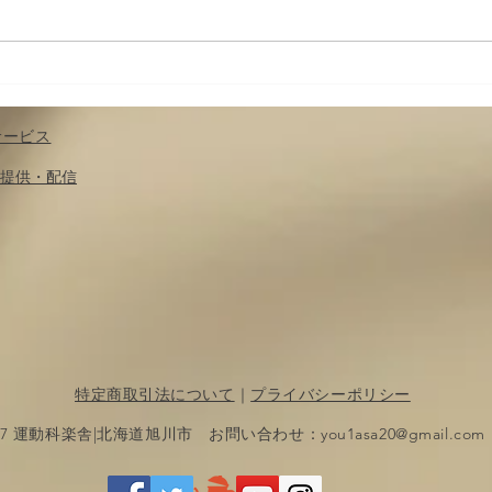
テン
ケガの功名というより
は・・・？
サービス
​提供・配信
特定商取引法について
｜
プライバシーポリシー
017 運動科楽舎|北海道旭川市 お問い合わせ：
you1asa20@gmail.com