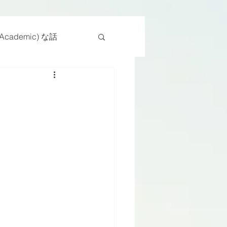
cademic) な話
物
座位
ンス能力
日常生活