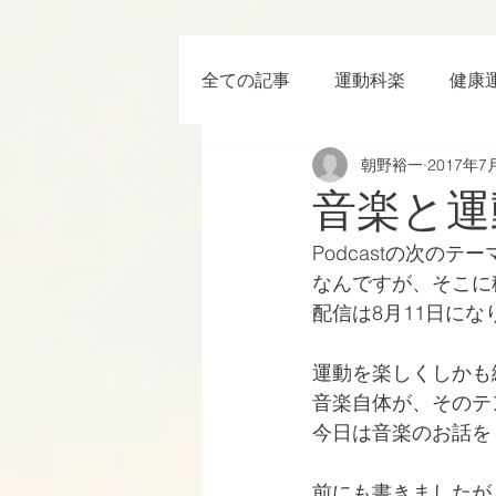
全ての記事
運動科楽
健康
朝野裕一
2017年7
ちょっと楽 (Entertainment) な
音楽と運
Podcastの次の
RWC2019
ラグビー
なんですが、そこに
配信は8月11日にな
ボクシング
YouTube
運動を楽しくしかも
音楽自体が、そのテ
今日は音楽のお話を
前にも書きましたが