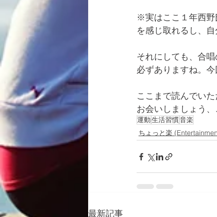
※実はここ１年西野
を感じ取れるし、自
それにしても、合唱
必ずありますね。今
ここまで読んでいた
お会いしましょう、
運動
生活習慣
音楽
ちょっと楽 (Entertainme
最新記事