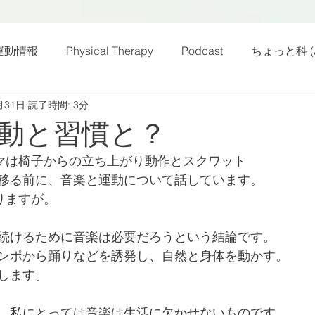
運動情報
Physical Therapy
Podcast
ちょっと科 (A
月31日
読了時間: 3分
話
雑感その他
動画
新規お知らせ
科楽読み
動と習慣と？
テーマは椅子からの立ち上がり動作とスクワット
カラダフリー
身体運動
姿勢
バランス
バラ
移る前に、音楽と運動について話しています。
りますが。
身体メンテ
ヨガ
腰痛予防
続けるために音楽は必要だろうという結論です。
ンポから踊りなどを誘発し、自然と身体を動かす。
します。
、私にとっては音楽は生活に欠かせないものです。