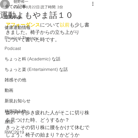
朝野裕一
全ての記事
2017年8月22日
読了時間: 3分
運動よもやま話１０
運動科楽
アフォーダンス
について
以前
も少し書
健康運動情報
きました。椅子からの立ち上がり
Physical Therapy
について書いた時です。
Podcast
ちょっと科 (Academic) な話
ちょっと楽 (Entertainment) な話
雑感その他
動画
新規お知らせ
科楽読み物
森の中を歩き疲れた人がそこに切り株
を見つけた時、どうするか？
座位
きっとその切り株に腰をかけて休むで
RWC2019
しょう。椅子の始まり？かどうか