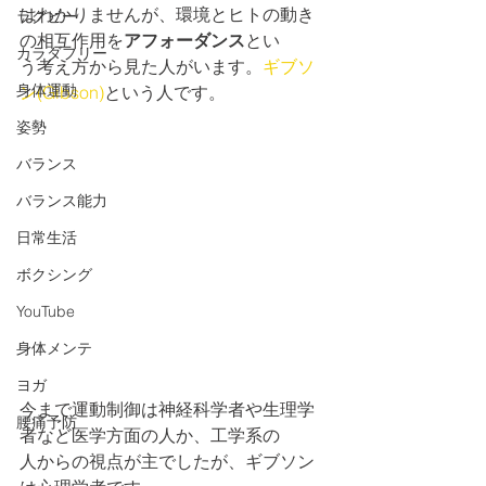
はわかりませんが、環境とヒトの動き
ラグビー
の相互作用を
アフォーダンス
とい
カラダフリー
う考え方から見た人がいます。
ギブソ
身体運動
ン(Gibson)
という人です。
姿勢
バランス
バランス能力
日常生活
ボクシング
YouTube
身体メンテ
ヨガ
今まで運動制御は神経科学者や生理学
腰痛予防
者など医学方面の人か、工学系の
人からの視点が主でしたが、ギブソン