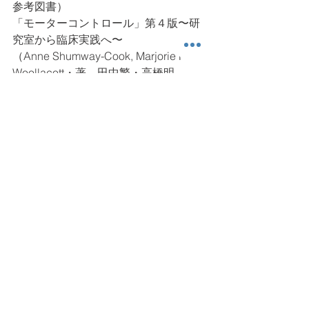
参考図書）
「モーターコントロール」第４版〜研
究室から臨床実践へ〜
（Anne Shumway-Cook, Marjorie H. 
Woollacott・著、田中繁・高橋明　
監訳、医歯薬出版、2013年.）
身体運動
運動制御
アフォーダンス
ちょっと科 (Academic) な話
すべて表示
最新記事