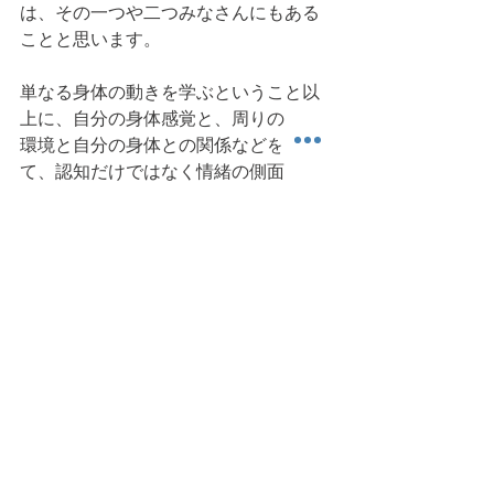
は、その一つや二つみなさんにもある
ことと思います。
単なる身体の動きを学ぶということ以
上に、自分の身体感覚と、周りの
環境と自分の身体との関係などを通じ
て、認知だけではなく情緒の側面
でも発達促されるのだなぁと、改めて
感じさせられました。
今日も読んでいただき、ありがとうご
ざいました。また明日。
（参考/引用図書：「幼少年期の体育　
発達的視点からのアプローチ」
デビッド・L・ガラヒュー 著、杉本隆 
監訳、大修館書店、1999年）
身体運動
運動発達
ちょっと科 (Academic) な話