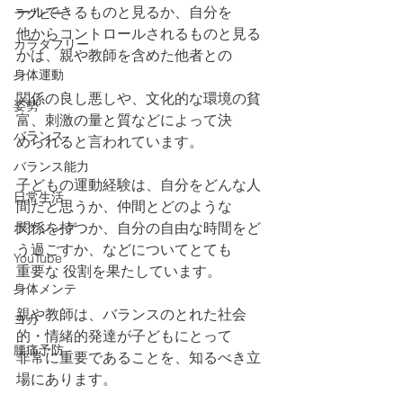
ールできるものと見るか、自分を
ラグビー
他からコントロールされるものと見る
カラダフリー
かは、親や教師を含めた他者との
身体運動
関係の良し悪しや、文化的な環境の貧
姿勢
富、刺激の量と質などによって決
バランス
められると言われています。
バランス能力
子どもの運動経験は、自分をどんな人
日常生活
間だと思うか、仲間とどのような
関係を持つか、自分の自由な時間をど
ボクシング
う過ごすか、などについてとても
YouTube
重要な 役割を果たしています。
身体メンテ
親や教師は、バランスのとれた社会
ヨガ
的・情緒的発達が子どもにとって
腰痛予防
非常に重要であることを、知るべき立
場にあります。