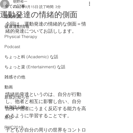
朝野裕一
全ての記事
2017年9月15日
読了時間: 3分
運動発達の情緒的側面
運動科楽
今回は、運動発達の情緒的な側面＝情
健康運動情報
緒的発達についてお話しします。
Physical Therapy
Podcast
ちょっと科 (Academic) な話
ちょっと楽 (Entertainment) な話
雑感その他
動画
情緒的発達というのは、自分が行動
新規お知らせ
し、他者と相互に影響し合い、自分
科楽読み物
自身や他者にうまく反応する能力を高
めるように学習することです。
座位
RWC2019
子どもが自分の周りの世界をコントロ