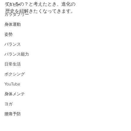
ているの？と考えたとき、進化の
ラグビー
歴史を紐解きたくなってきます。
カラダフリー
身体運動
姿勢
バランス
バランス能力
日常生活
ボクシング
YouTube
身体メンテ
ヨガ
腰痛予防