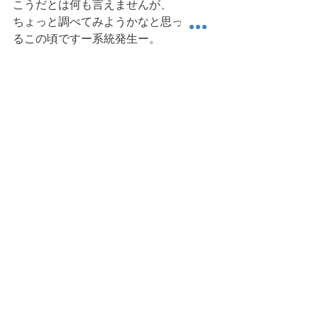
こうだとは何も言えませんが、
ちょっと調べてみようかなと思ってい
るこの頃ですー系統発生ー。
それとヒトが胎児、新生児から乳幼児
そして学童期を経て成人に至る
発達にも改めて興味を向けていこうと
思っていますー個体発生ー。
身体の動きあれこれ/徒然でした。 
今日も読んでいただきありがとうござ
います。ではまた明日。
身体運動
進化
雑感その他