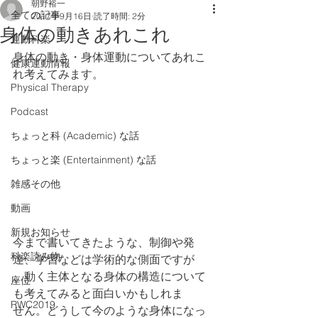
朝野裕一
全ての記事
2017年9月16日
読了時間: 2分
身体の動きあれこれ
運動科楽
身体の動き・身体運動についてあれこ
健康運動情報
れ考えてみます。
Physical Therapy
Podcast
ちょっと科 (Academic) な話
ちょっと楽 (Entertainment) な話
雑感その他
動画
新規お知らせ
今まで書いてきたような、制御や発
科楽読み物
達、学習などは学術的な側面ですが
、動く主体となる身体の構造について
座位
も考えてみると面白いかもしれま
RWC2019
せん。どうして今のような身体になっ