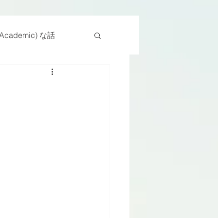
cademic) な話
物
座位
ンス能力
日常生活