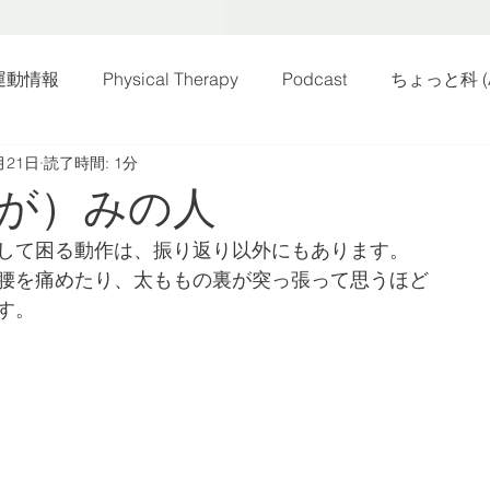
運動情報
Physical Therapy
Podcast
ちょっと科 (A
月21日
読了時間: 1分
話
雑感その他
動画
新規お知らせ
科楽読み
が）みの人
して困る動作は、振り返り以外にもあります。
カラダフリー
身体運動
姿勢
バランス
バラ
腰を痛めたり、太ももの裏が突っ張って思うほど
す。
身体メンテ
ヨガ
腰痛予防