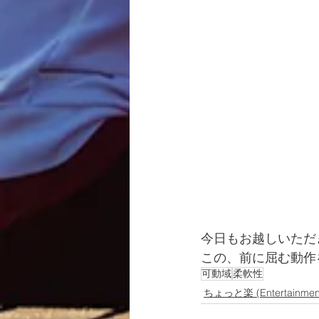
今日もお越しいただ
この、前に屈む動作
可動域
柔軟性
ちょっと楽 (Entertainme