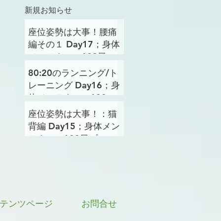
新規お知らせ
座位姿勢は大事！腰痛
編その１ Day17；身体
メンテナンス100日プ
ロジェクト
80:20のランニング/ト
レーニング Day16；身
体メンテナンス100日
プロジェクト
座位姿勢は大事！：猫
背編 Day15；身体メン
テナンス100日プロジ
ェクト
テンツページ
お問合せ