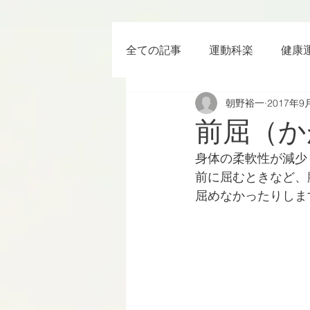
全ての記事
運動科楽
健康
朝野裕一
2017年9
ちょっと楽 (Entertainment) な
前屈（か
身体の柔軟性が減少
RWC2019
ラグビー
前に屈むときなど、
屈めなかったりしま
ボクシング
YouTube