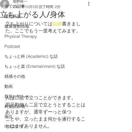
朝野裕一
全ての記事
2017年10月5日
読了時間: 2分
立ち上がる人/身体
運動科楽
立ち上がりについては
以前
書きまし
健康運動情報
た。ここでもう一度考えてみます。
Physical Therapy
Podcast
ちょっと科 (Academic) な話
ちょっと楽 (Entertainment) な話
雑感その他
動画
新規お知らせ
人は二足で立つことができます。
四足動物も二足で立とうとすることは
科楽読み物
ありますが、通常ずーっと保つ
座位
ことや、立ったまま何かを遂行するこ
とはまずありません。
RWC2019