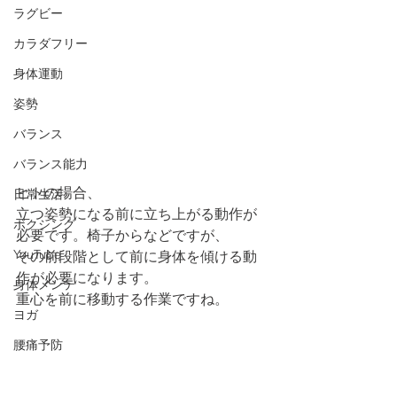
ラグビー
カラダフリー
身体運動
姿勢
バランス
バランス能力
ヒトの場合、 
日常生活
立つ姿勢になる前に立ち上がる動作が
ボクシング
必要です。椅子からなどですが、
YouTube
その前段階として前に身体を傾ける動
作が必要になります。
身体メンテ
重心を前に移動する作業ですね。
ヨガ
腰痛予防