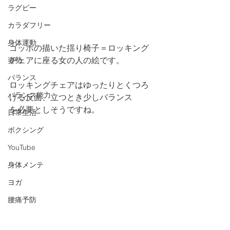
ラグビー
カラダフリー
身体運動
ゴッホの描いた揺り椅子＝ロッキング
チェアに座る女の人の絵です。
姿勢
バランス
ロッキングチェアはゆったりとくつろ
バランス能力
げる反面、立つとき少しバランス
を必要としそうですね。
日常生活
ボクシング
YouTube
身体メンテ
ヨガ
腰痛予防