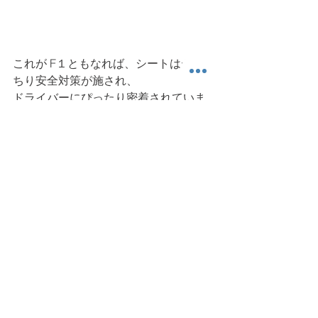
これが F１ともなれば、シートはがっ
ちり安全対策が施され、
ドライバーにぴったり密着されていま
す。立つのは相当大変で抜け出す
ように身体を一度持ち上げてからおり
ている姿をよく見かけますね。 
少し脱線気味になりました。
思ったよりまだまだありそうなので明