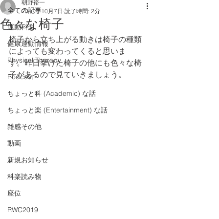
朝野裕一
全ての記事
2017年10月7日
読了時間: 2分
色々な椅子
運動科楽
椅子から立ち上がる動きは椅子の種類
健康運動情報
によっても変わってくると思いま
Physical Therapy
す。昨日挙げた椅子の他にも色々な椅
子があるので見ていきましょう。
Podcast
ちょっと科 (Academic) な話
ちょっと楽 (Entertainment) な話
雑感その他
動画
新規お知らせ
科楽読み物
座位
RWC2019