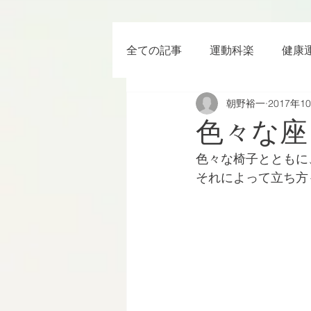
全ての記事
運動科楽
健康
朝野裕一
2017年1
ちょっと楽 (Entertainment) な
色々な座
色々な椅子とともに
RWC2019
ラグビー
それによって立ち方
ボクシング
YouTube