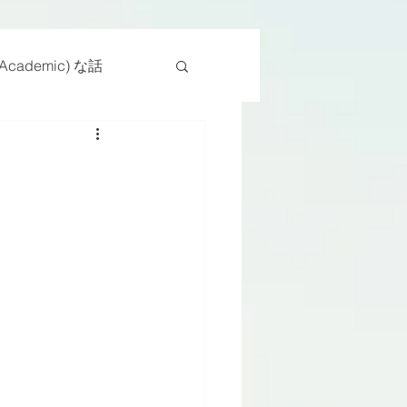
cademic) な話
物
座位
ンス能力
日常生活