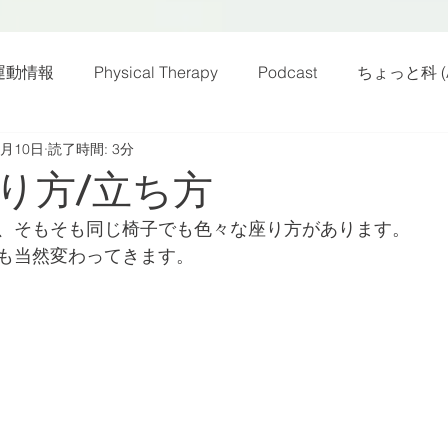
運動情報
Physical Therapy
Podcast
ちょっと科 (A
0月10日
読了時間: 3分
話
雑感その他
動画
新規お知らせ
科楽読み
り方/立ち方
、そもそも同じ椅子でも色々な座り方があります。
カラダフリー
身体運動
姿勢
バランス
バラ
も当然変わってきます。
身体メンテ
ヨガ
腰痛予防