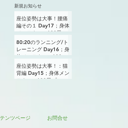
新規お知らせ
座位姿勢は大事！腰痛
編その１ Day17；身体
メンテナンス100日プ
ロジェクト
80:20のランニング/ト
レーニング Day16；身
体メンテナンス100日
プロジェクト
座位姿勢は大事！：猫
背編 Day15；身体メン
テナンス100日プロジ
ェクト
テンツページ
お問合せ