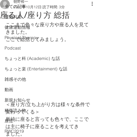
朝野裕一
全ての記事
2017年10月12日
読了時間: 3分
座る人/座り方 総括
運動科楽
ここまで色々な座り方や座る人を見て
健康運動情報
きました。
Physical Therapy
ここで総括してみましょう。
Podcast
ちょっと科 (Academic) な話
ちょっと楽 (Entertainment) な話
雑感その他
動画
新規お知らせ
＜座り方/立ち上がり方は様々な条件で
科楽読み物
変わってくる＞
単純に座ると言っても色々で、ここで
座位
は主に椅子に座ることを考えてき
RWC2019
ました。