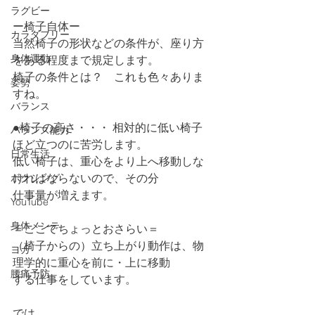
ラグビー
ー椅子自体ー
カラダフリー
当然椅子の形状などの条件が、座り方
身体運動
をある程度まで規定します。
椅子の条件とは？　これも色々ありま
姿勢
すね。
バランス
●椅子の高さ・・・ 相対的に低い椅子
バランス能力
ほど立つのに苦労します。
日常生活
低い椅子は、重心をより上へ移動しな
ければならないので、その分
ボクシング
仕事量が増えます。
YouTube
身体メンテ
＝ここでちょっとおさらい＝
（椅子からの）立ち上がり動作は、物
ヨガ
理学的に重心を前に・上に移動
腰痛予防
する仕事をしています。
では、