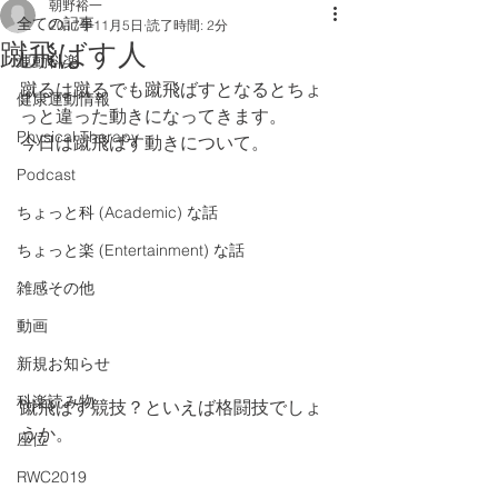
朝野裕一
全ての記事
2017年11月5日
読了時間: 2分
蹴飛ばす人
運動科楽
蹴るは蹴るでも蹴飛ばすとなるとちょ
健康運動情報
っと違った動きになってきます。
Physical Therapy
今日は蹴飛ばす動きについて。
Podcast
ちょっと科 (Academic) な話
ちょっと楽 (Entertainment) な話
雑感その他
動画
新規お知らせ
科楽読み物
蹴飛ばす競技？といえば格闘技でしょ
うか。
座位
RWC2019