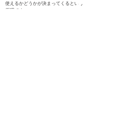
使えるかどうかが決まってくるという
原理です。
ですから、
コア（中枢・体幹部分 ）が大事だと言
われているわけですね。
今日も読んでいただきありがとうござ
いました。また明日。 
重心
安定性
ちょっと科 (Academic) な話
すべて表示
最新記事