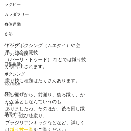
ラグビー
カラダフリー
身体運動
姿勢
バランス
キックボクシング（ムエタイ）や空
手、総合格闘技
バランス能力
（バーリ・トゥード） などでは蹴り技
日常生活
が繰り出されます。
ボクシング
蹴り技も種類はたくさんあります。
YouTube
身体メンテ
回し蹴りから、前蹴り、後ろ蹴り、か
かと落としなんていうのも
ヨガ
ありましたね。そのほか、後ろ回し蹴
腰痛予防
りや、跳び膝蹴り、
ブラジリアンキックなどなど、詳しく
は
蹴り技一覧
をご覧ください。