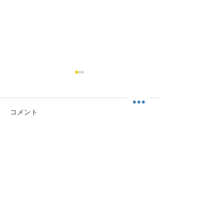
コメント
コメントを追加…
身体自由-カラダフリーチ
身体自由-カラ
ャンネル 005
ャンネル 004
HOME
運動科楽舎について