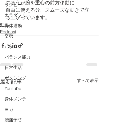
のほうが腕を重心の前方移動に
ラグビー
自由に使える分、スムーズな動きで立
カラダフリー
ち上がっています。
動画
身体運動
Podcast
姿勢
バランス
バランス能力
日常生活
ボクシング
すべて表示
最新記事
YouTube
身体メンテ
ヨガ
腰痛予防