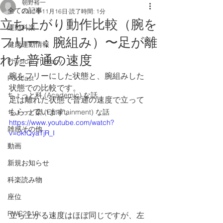
朝野裕一
全ての記事
2017年11月16日
読了時間: 1分
立ち上がり動作比較（腕を
運動科楽
フリー：腕組み）〜足が離
健康運動情報
れた普通の速度
Physical Therapy
腕をフリーにした状態と、腕組みした
Podcast
状態での比較です。
ちょっと科 (Academic) な話
足は離れた状態で普通の速度で立って
もらっています。
ちょっと楽 (Entertainment) な話
https://www.youtube.com/watch?
雑感その他
v=okfQyaTjR_I
動画
新規お知らせ
科楽読み物
座位
RWC2019
立ち上がる速度はほぼ同じですが、左