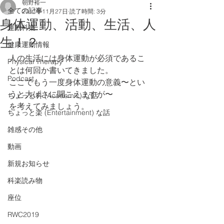
朝野裕一
全ての記事
2017年11月27日
読了時間: 3分
身体運動、活動、生活、人
運動科楽
生！？
健康運動情報
人の生活には身体運動が必須であるこ
Physical Therapy
とは何回か書いてきました。
Podcast
ここでもう一度身体運動の意義〜とい
うと大げさに聞こえますが〜
ちょっと科 (Academic) な話
を考えてみましょう。
ちょっと楽 (Entertainment) な話
雑感その他
動画
新規お知らせ
科楽読み物
座位
RWC2019