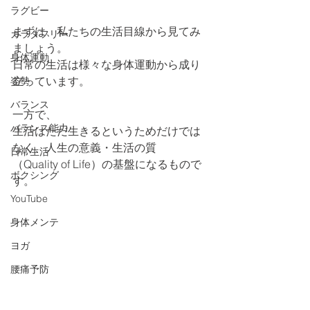
ラグビー
まずは、私たちの生活目線から見てみ
カラダフリー
ましょう。
身体運動
日常の生活は様々な身体運動から成り
立っています。
姿勢
バランス
一方で、
バランス能力
生活はただ生きるというためだけでは
なく、人生の意義・生活の質
日常生活
（Quality of Life）の基盤になるもので
ボクシング
す。
YouTube
身体メンテ
ヨガ
腰痛予防