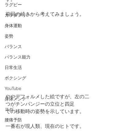
ラグビー
前回の続きから考えてみましょう。
カラダフリー
身体運動
姿勢
バランス
バランス能力
日常生活
ボクシング
YouTube
ややデフォルメした絵ですが、左の二
身体メンテ
つがチンパンジーの立位と四足
ヨガ
での移動時の姿勢を示しています。
腰痛予防
一番右が現人類、現在のヒトです。