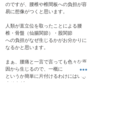
のですが、腰椎や椎間板への負担が容
易に想像がつくと思います。
人類が直立位を取ったことによる腰
椎・骨盤（仙腸関節）・股関節
への負担がなぜ生じるかがお分かりに
なるかと思います。
まぁ、腰痛と一言で言っても色々な原
因から生じるので、一概に
というか簡単に片付けるわけにはいき
ませんが、
なんと！
80％の腰痛は、はっきりとした医学的
原因が不明とも言われており、
その要因の一つとして、人類が進化の
中で引き受けざるを得ない、
直立位の獲得ということがあると思い