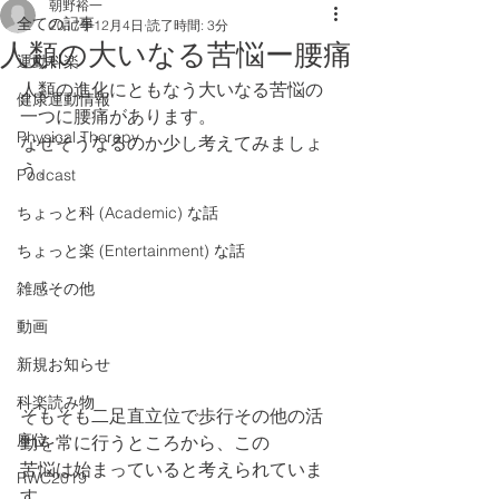
朝野裕一
全ての記事
2017年12月4日
読了時間: 3分
人類の大いなる苦悩ー腰痛
運動科楽
人類の進化にともなう大いなる苦悩の
健康運動情報
一つに腰痛があります。
Physical Therapy
なぜそうなるのか少し考えてみましょ
う。
Podcast
ちょっと科 (Academic) な話
ちょっと楽 (Entertainment) な話
雑感その他
動画
新規お知らせ
科楽読み物
そもそも二足直立位で歩行その他の活
座位
動を常に行うところから、この
苦悩は始まっていると考えられていま
RWC2019
す。