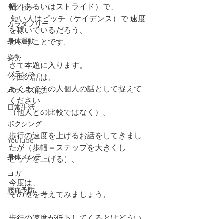
幅（あるいはストライド）で、
ラグビー
 短い人はピッチ（ケイデンス）で 速度
カラダフリー
を稼いでいるだろう、
身体運動
ということです。
姿勢
さて本題に入ります。
バランス
今回の話は、
あくまでその人個人の話として捉えて
バランス能力
ください
日常生活
（他人との比較ではなく）。
ボクシング
歩行の速度を上げるお話をしてきまし
YouTube
たが（歩幅＝ステップを大きくし
身体メンテ
ピッチを上げる）、
ヨガ
今度は、
腰痛予防
その逆を考えてみましょう。
歩行の速度が低下してくるとはどうい