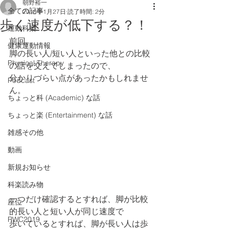
朝野裕一
全ての記事
2018年1月27日
読了時間: 2分
歩く速度が低下する？！
運動科楽
前回、
健康運動情報
脚の長い人/短い人といった他との比較
Physical Therapy
の話を交えてしまったので、
分かりづらい点があったかもしれませ
Podcast
ん。
ちょっと科 (Academic) な話
ちょっと楽 (Entertainment) な話
雑感その他
動画
新規お知らせ
科楽読み物
一つだけ確認するとすれば、脚が比較
座位
的長い人と短い人が同じ速度で
RWC2019
歩いているとすれば、脚が長い人は歩