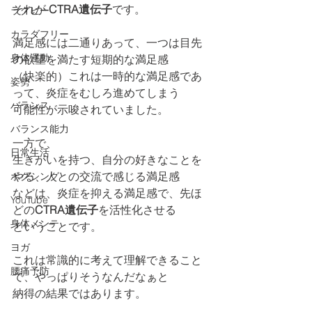
それが 
CTRA遺伝子
です。
ラグビー
カラダフリー
満足感には二通りあって、一つは目先
身体運動
の欲望を満たす短期的な満足感
（快楽的）これは一時的な満足感であ
姿勢
って、炎症をむしろ進めてしまう
バランス
可能性が示唆されていました。
バランス能力
一方で、
日常生活
生きがいを持つ、自分の好きなことを
やる、人との交流で感じる満足感
ボクシング
などは、炎症を抑える満足感で、先ほ
YouTube
どの
CTRA遺伝子
を活性化させる
身体メンテ
ということです。
ヨガ
これは常識的に考えて理解できること
腰痛予防
で、やっぱりそうなんだなぁと
納得の結果ではあります。