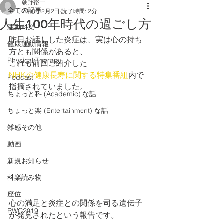
朝野裕一
全ての記事
2018年2月2日
読了時間: 2分
人生100年時代の過ごし方
運動科楽
昨日お話しした炎症は、実は心の持ち
健康運動情報
方とも関係があると、
Physical Therapy
これも前回ご紹介した
NHKの健康長寿に関する特集番組
内で
Podcast
指摘されていました。
ちょっと科 (Academic) な話
ちょっと楽 (Entertainment) な話
雑感その他
動画
新規お知らせ
科楽読み物
座位
心の満足と炎症との関係を司る遺伝子
RWC2019
が発見されたという報告です。