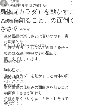
朝野裕一
全ての記事
2018年2月5日
読了時間: 3分
身体（カラダ）を動かすこ
運動科楽
と〜を知ること、の面倒く
健康運動情報
ささ？
Physical Therapy
身体運動の楽しさとは言いつつも、実
Podcast
は職業的な
ちょっと科 (Academic) な話
（理学療法士としての）面白さを語ろ
うとすると、ついつい小難しく
ちょっと楽 (Entertainment) な話
聞こえてしまいます。
雑感その他
動画
その辺が、
身体（カラダ）を動かすこと自体の面
新規お知らせ
倒くささに、
科楽読み物
身体運動の仕組みの面白さを知ること
の面倒くささが加わり、
座位
余計面倒くさいなぁ、と思われそうで
RWC2019
すが・・・