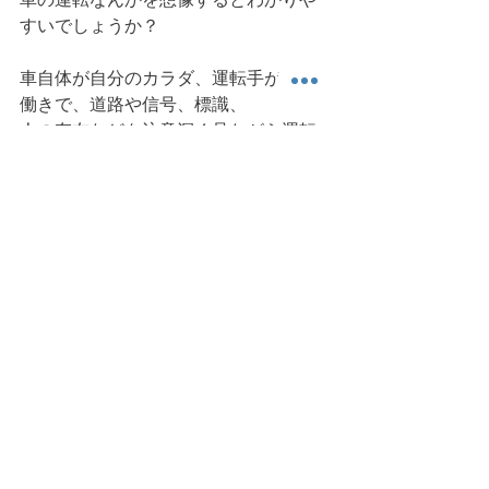
すいでしょうか？
車自体が自分のカラダ、運転手が脳の
働きで、道路や信号、標識、
人の存在などを注意深く見ながら運転
してますよね。
カラダの動きについて、
もうちょっと考えてみたいなと思いま
す。何度も同じことを言うかも
しれませんが・・・