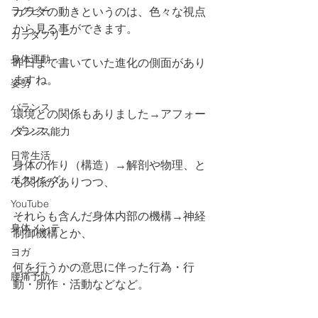
ラグビー
カラダの動きというのは、色々な視点
から見る事ができます。
カラダフリー
身体運動
昨日まで書いていた進化の側面があり
ますね。
姿勢
バランス
環境との関係もありました→アフォー
ダンス。
バランス能力
日常生活
身体の作り（構造）→解剖や物理、と
ボクシング
も関係がありつつ、
YouTube
それらも含んだ身体内部の機構→神経
身体メンテ
制御機構とか、
ヨガ
何を行うかの意思に伴った行為・行
腰痛予防
動・所作・活動などなど。