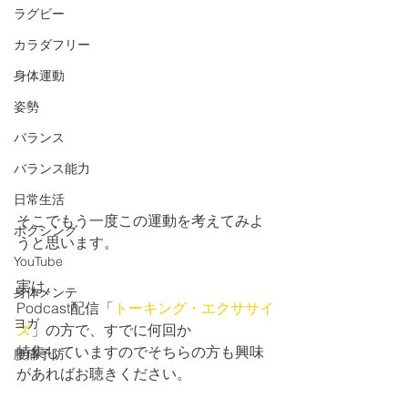
ラグビー
カラダフリー
身体運動
姿勢
バランス
バランス能力
日常生活
そこでもう一度この運動を考えてみよ
ボクシング
うと思います。
YouTube
実は、
身体メンテ
Podcast配信「
トーキング・エクササイ
ヨガ
ズ
」の方で、すでに何回か
特集していますのでそちらの方も興味
腰痛予防
があればお聴きください。