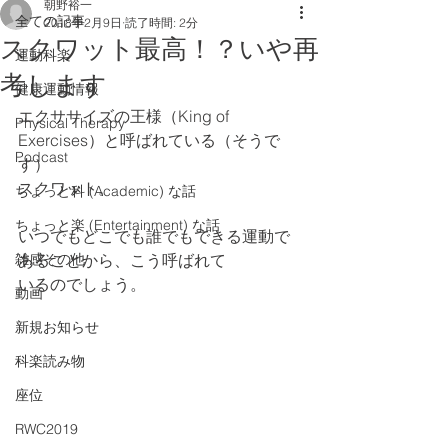
朝野裕一
全ての記事
2018年2月9日
読了時間: 2分
スクワット最高！？いや再
運動科楽
考します
健康運動情報
エクササイズの王様（King of 
Physical Therapy
Exercises）と呼ばれている（そうで
Podcast
す）
スクワット。
ちょっと科 (Academic) な話
ちょっと楽 (Entertainment) な話
いつでもどこでも誰でもできる運動で
雑感その他
あることから、こう呼ばれて
いるのでしょう。
動画
新規お知らせ
科楽読み物
座位
RWC2019