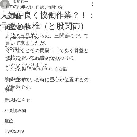
朝野裕一
全ての記事
2018年2月19日
読了時間: 3分
夫婦仲良く協働作業？！：
運動科楽
骨盤と腰椎（と股関節）
健康運動情報
下肢の三兄弟ならぬ、三関節について
Physical Therapy
書いて来ましたが、
Podcast
そうなるとその両親？！である骨盤と
腰椎についても書かないわけに
ちょっと科 (Academic) な話
いかなくなりました。
ちょっと楽 (Entertainment) な話
雑感その他
人が立っている時に重心が位置するの
が骨盤です。
動画
新規お知らせ
科楽読み物
座位
RWC2019