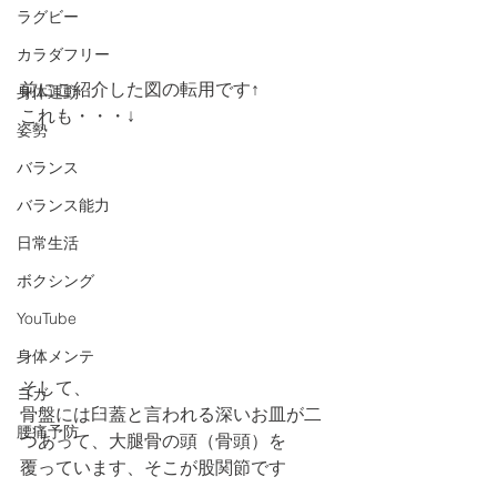
ラグビー
カラダフリー
前にご紹介した図の転用です↑ 
身体運動
これも・・・↓
姿勢
バランス
バランス能力
日常生活
ボクシング
YouTube
身体メンテ
そして、
ヨガ
骨盤には臼蓋と言われる深いお皿が二
腰痛予防
つあって、大腿骨の頭（骨頭）を
覆っています、そこが股関節です