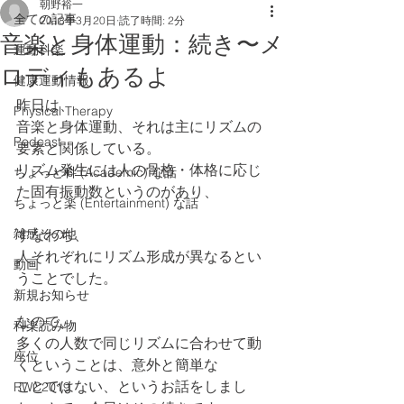
朝野裕一
全ての記事
2018年3月20日
読了時間: 2分
音楽と身体運動：続き〜メ
運動科楽
ロディもあるよ
健康運動情報
昨日は、
Physical Therapy
音楽と身体運動、それは主にリズムの
Podcast
要素と関係している。
リズム発生には人の骨格・体格に応じ
ちょっと科 (Academic) な話
た固有振動数というのがあり、
ちょっと楽 (Entertainment) な話
雑感その他
すなわち、
人それぞれにリズム形成が異なるとい
動画
うことでした。
新規お知らせ
なので、
科楽読み物
多くの人数で同じリズムに合わせて動
座位
くということは、意外と簡単な
ことではない、というお話をしまし
RWC2019