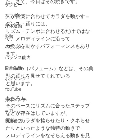
た。さて、今日はその続きです。
ラグビー
カラダフリー
人が音楽に合わせてカラダを動かす＝
ダンス・踊りには、
身体運動
リズム・テンポに合わせるだけではな
姿勢
く、メロディラインに沿って
カラダを動かすパフォーマンスもあり
バランス
ます。
バランス能力
日常生活
Perfume（パフューム）などは、その典
型の踊りを見せてくれている
ボクシング
と思います。
YouTube
もちろん、
身体メンテ
そのベースにリズムに合ったステップ
ヨガ
などが存在はしていますが、
同時にカラダを捻らせたり・クネらせ
腰痛予防
たりといったような独特の動きで
メロディラインをなぞらえる動きを見