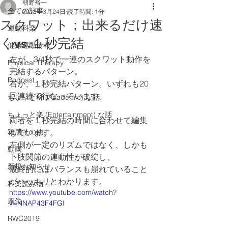
朝野裕一
全ての記事
2018年3月24日
読了時間: 1分
スクワット；出来るだけ速
運動科楽
くvs.１秒完結
健康運動情報
左が、3/4秒で一連のスクワット動作を
Physical Therapy
完結するパターン。
Podcast
右が、１秒完結パターン。いずれも20
回連続で行なっています。
ちょっと科 (Academic) な話
ちょっと楽 (Entertainment) な話
両者を１秒完結の時間に合わせて編集
雑感その他
しています。
左側が一定のリズムではなく、しかも
動画
下肢関節の連動性が破綻し、
新規お知らせ
最終的にはバランスも崩れていること
がハッキリとわかります。
科楽読み物
https://www.youtube.com/watch?
座位
v=NNAP43F4FGI
RWC2019