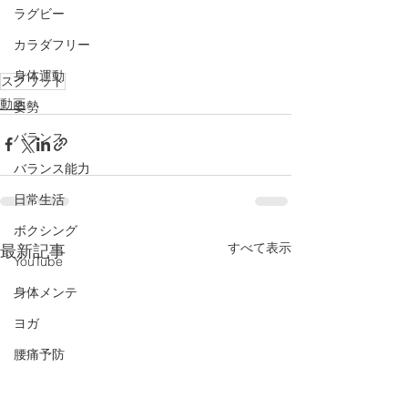
ラグビー
カラダフリー
身体運動
スクワット
動画
姿勢
バランス
バランス能力
日常生活
ボクシング
すべて表示
最新記事
YouTube
身体メンテ
ヨガ
腰痛予防