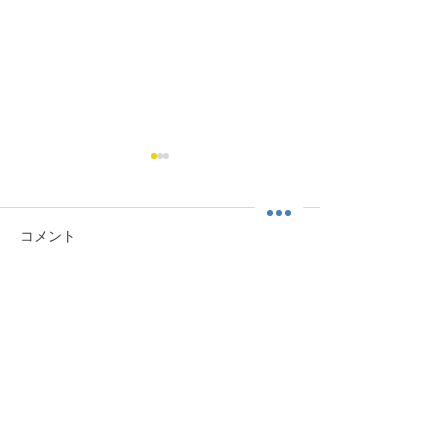
コメント
コメントを追加…
身体自由-カラダフリーチ
身体自由-カラ
ャンネル 004
ャンネル 003
HOME
運動科楽舎について