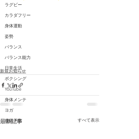
ラグビー
カラダフリー
身体運動
姿勢
バランス
バランス能力
日常生活
新規お知らせ
ボクシング
YouTube
身体メンテ
ヨガ
すべて表示
最新記事
腰痛予防