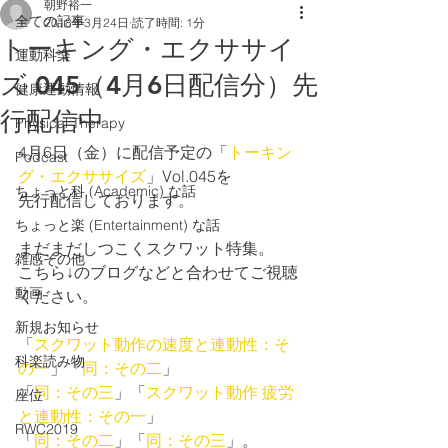
朝野裕一
全ての記事
2018年3月24日
読了時間: 1分
トーキング・エクササイ
運動科楽
ズ 045（4月6日配信分）先
健康運動情報
行配信中
Physical Therapy
4月6日（金）に配信予定の「
トーキン
Podcast
グ・エクササイズ
」Vol.045を
ちょっと科 (Academic) な話
先行配信しております。
ちょっと楽 (Entertainment) な話
まだまだしつこくスクワット特集。
雑感その他
こちら↓のブログなどと合わせてご視聴
動画
ください。
新規お知らせ
「
スクワット動作の速度と連動性：そ
科楽読み物
の一
」「
同：その二
」
「
同：その三
」「
スクワット動作 疲労
座位
と連動性：その一
」
RWC2019
「
同：その二
」「
同：その三
」。