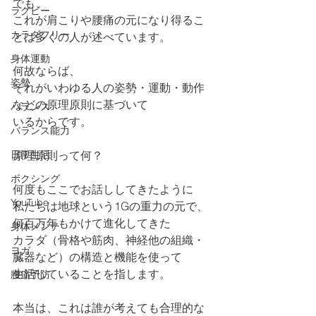
でも、
ラグビー
これが肩こりや腰痛の元になり得るこ
カラダフリー
とは多くの人が述べています。
身体運動
何故ならば、
姿勢
それがいわゆる人の姿勢・運動・動作
などの原理原則に基づいて
バランス
いるからです。
バランス能力
日常生活
原理原則って何？
ボクシング
何度もここでお話ししてきたように
YouTube
私たちは地球という1Gの重力の元で、
何百万年もかけて進化してきた
身体メンテ
カラダ（骨格や筋肉、神経他の組織・
ヨガ
臓器など）の構造と機能を使って
生活していることを指します。
腰痛予防
本当は、これは誰が考えても合理的な