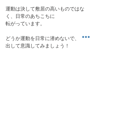
運動は決して敷居の高いものではな
く、日常のあちこちに
転がっています。
どうか運動を日常に潜めないで、表に
出して意識してみましょう！
今日も読んでいただき、ありがとうご
ざいました。また明日。 
可動域
筋力
姿勢
日常生活動作
バランス能力
健康運動情報