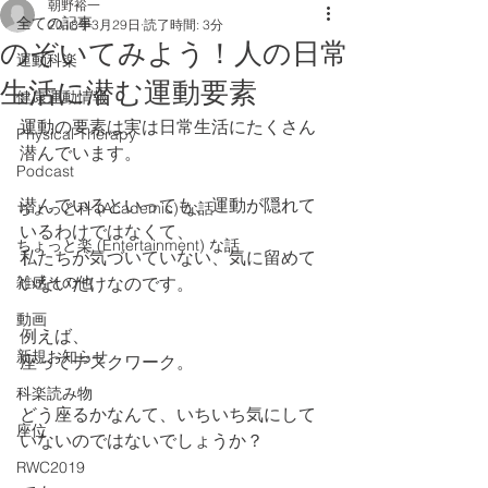
朝野裕一
全ての記事
2018年3月29日
読了時間: 3分
のぞいてみよう！人の日常
運動科楽
生活に潜む運動要素
健康運動情報
運動の要素は実は日常生活にたくさん
Physical Therapy
潜んでいます。
Podcast
潜んでいるといっても、運動が隠れて
ちょっと科 (Academic) な話
いるわけではなくて、
ちょっと楽 (Entertainment) な話
私たちが気づいていない、気に留めて
雑感その他
いないだけなのです。
動画
例えば、
新規お知らせ
座ってデスクワーク。
科楽読み物
どう座るかなんて、いちいち気にして
座位
いないのではないでしょうか？
RWC2019