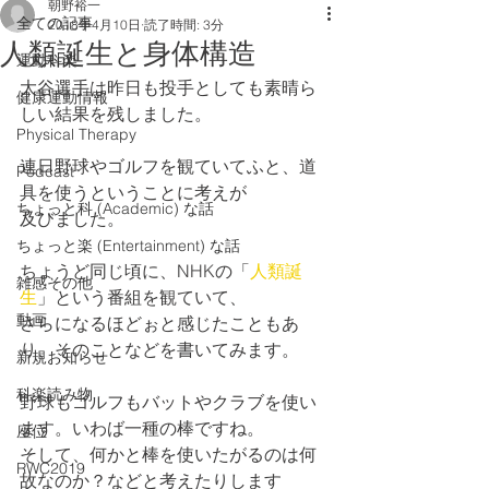
朝野裕一
全ての記事
2018年4月10日
読了時間: 3分
人類誕生と身体構造
運動科楽
大谷選手は昨日も投手としても素晴ら
健康運動情報
しい結果を残しました。
Physical Therapy
連日野球やゴルフを観ていてふと、道
Podcast
具を使うということに考えが
ちょっと科 (Academic) な話
及びました。
ちょっと楽 (Entertainment) な話
ちょうど同じ頃に、NHKの「
人類誕
雑感その他
生
」という番組を観ていて、
動画
さらになるほどぉと感じたこともあ
り、そのことなどを書いてみます。
新規お知らせ
科楽読み物
野球もゴルフもバットやクラブを使い
ます。いわば一種の棒ですね。
座位
そして、何かと棒を使いたがるのは何
RWC2019
故なのか？などと考えたりします