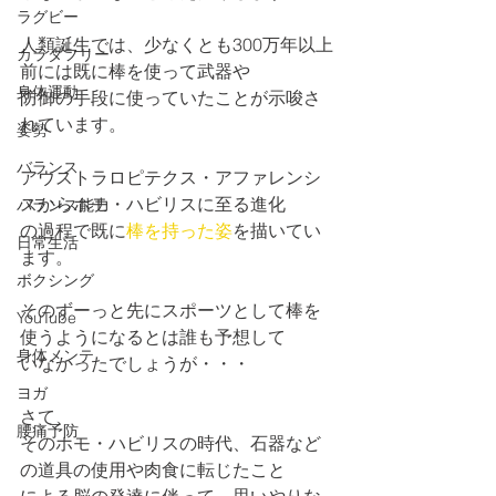
ラグビー
人類誕生では、少なくとも300万年以上
カラダフリー
前には既に棒を使って武器や
身体運動
防御の手段に使っていたことが示唆さ
れています。
姿勢
バランス
アウストラロピテクス・アファレンシ
スからホモ・ハビリスに至る進化
バランス能力
の過程で既に
棒を持った姿
を描いてい
日常生活
ます。
ボクシング
そのずーっと先にスポーツとして棒を
YouTube
使うようになるとは誰も予想して
身体メンテ
いなかったでしょうが・・・
ヨガ
さて、
腰痛予防
そのホモ・ハビリスの時代、石器など
の道具の使用や肉食に転じたこと