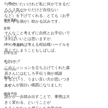
ラグビー
（手伝いたいけれど私に何ができるだ
ろう？気がかりだけど自信ない
カラダフリー
など）を下げてくれる、とても（お手
身体運動
伝いする側が）助かる試みです。
姿勢
そんなこと考えずに自然とお手伝いで
バランス
きればいいとは思いますが、
中々考えれば考える程結構ハードルを
バランス能力
高くてしまうこともしばしば。
日常生活
ボクシング
なので、
このミッションを立ち上げてくれた森
YouTube
居さんにはむしろ手伝う側が感謝
身体メンテ
するという、うまい言い方が思いつき
ませんが面白い構図になりました
ヨガ
腰痛予防
誰かが一歩踏み出すことで、事態は大
きく変わる、ということが