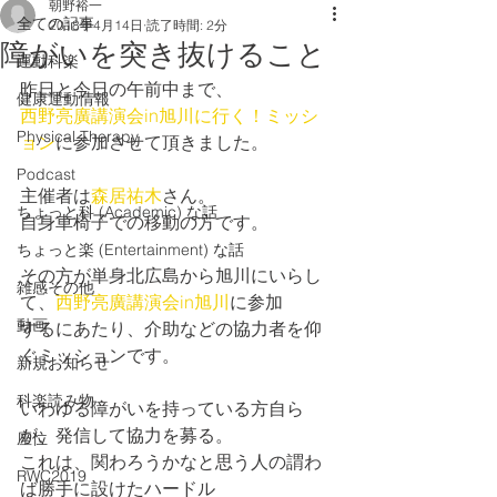
朝野裕一
全ての記事
2018年4月14日
読了時間: 2分
障がいを突き抜けること
運動科楽
昨日と今日の午前中まで、
健康運動情報
西野亮廣講演会in旭川に行く！ミッシ
Physical Therapy
ョン
に参加させて頂きました。
Podcast
主催者は
森居祐木
さん。
ちょっと科 (Academic) な話
自身車椅子での移動の方です。
ちょっと楽 (Entertainment) な話
その方が単身北広島から旭川にいらし
雑感その他
て、
西野亮廣講演会in旭川
に参加
動画
するにあたり、介助などの協力者を仰
ぐミッションです。
新規お知らせ
科楽読み物
いわゆる障がいを持っている方自ら
が、発信して協力を募る。
座位
これは、関わろうかなと思う人の謂わ
RWC2019
ば勝手に設けたハードル