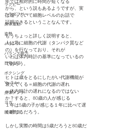
年では相対的に時間が短くなる
ラグビー
から、という説もあるようですが、実
カラダフリー
は違っていて細胞レベルのお話で
証明できるということなんです。
身体運動
姿勢
もうちょっと詳しく説明すると、
人は常に細胞の代謝（タンパク質など
バランス
の）を行なっており、それが
バランス能力
いわば体内時計の基準になっているの
日常生活
であろう。
ボクシング
ヒトは歳をとるにしたがい代謝機能が
YouTube
衰えてくる＝細胞の代謝の遅れ
＝体内時計の遅れになるのではない
身体メンテ
か？すると、80歳の人が感じる
ヨガ
１年は5歳の子が感じる１年に比べて遅
く感じるだろう。
腰痛予防
しかし実際の時間は5歳だろうと80歳だ