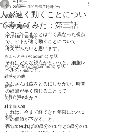
朝野裕一
全ての記事
2018年4月20日
読了時間: 2分
人が速く動くことについ
運動科楽
て考えてみた：第三話
健康運動情報
今日は昨日までとは全く異なった視点
Physical Therapy
で、ヒトが速く動くことについて
Podcast
考えてみたいと思います。
ちょっと科 (Academic) な話
それはどんな視点かというと、細胞レ
ちょっと楽 (Entertainment) な話
ベルのお話です。
雑感その他
みなさんは歳をとるにしたがい、時間
動画
の経過が早く感じることって
新規お知らせ
ありませんか？
科楽読み物
これは、今まで経てきた年限に比べ１
座位
年の価値が下がること、
言ってみれば80歳分の１年と5歳分の１
RWC2019