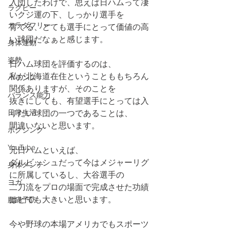
入団したわけで、思えば日ハムって凄
ラグビー
いクジ運の下、しっかり選手を
カラダフリー
育てる、とても選手にとって価値の高
い球団だなぁと感じます。
身体運動
姿勢
日ハム球団を評価するのは、
私が北海道在住ということももちろん
バランス
関係ありますが、そのことを
バランス能力
抜きにしても、有望選手にとっては入
日常生活
りたい球団の一つであることは、
間違いないと思います。
ボクシング
YouTube
元日ハムといえば、
ダルビッシュだって今はメジャーリグ
身体メンテ
に所属しているし、大谷選手の
ヨガ
二刀流をプロの場面で完成させた功績
はとても大きいと思います。
腰痛予防
今や野球の本場アメリカでもスポーツ