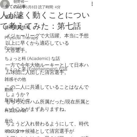
朝野裕一
全ての記事
2018年5月8日
読了時間: 4分
人が速く動くことについ
運動科楽
て考えてみた：第七話
健康運動情報
メジャーリーグで大活躍、本当に予想
Physical Therapy
以上に早くから適応している
Podcast
大谷選手。
ちょっと科 (Academic) な話
一方で今年大物ルーキーとして日本ハ
ちょっと楽 (Entertainment) な話
ム球団に入団した清宮選手。
雑感その他
この二人に共通していることはなんで
動画
しょうか？
新規お知らせ
もちろん日ハム所属だった/現在所属と
いうことがまずありますね。
科楽読み物
座位
ちょうど入れ替わるようにして、時代
のスター候補として清宮選手が
RWC2019