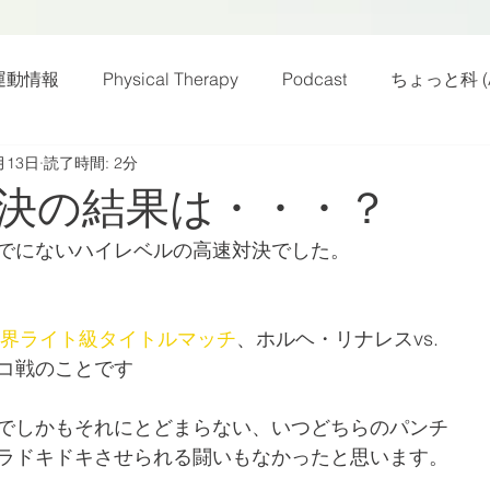
運動情報
Physical Therapy
Podcast
ちょっと科 (A
月13日
読了時間: 2分
話
雑感その他
動画
新規お知らせ
科楽読み
決の結果は・・・？
でにないハイレベルの高速対決でした。
カラダフリー
身体運動
姿勢
バランス
バラ
界ライト級タイトルマッチ
、ホルヘ・リナレスvs.
身体メンテ
ヨガ
腰痛予防
コ戦のことです
でしかもそれにとどまらない、いつどちらのパンチ
ラドキドキさせられる闘いもなかったと思います。