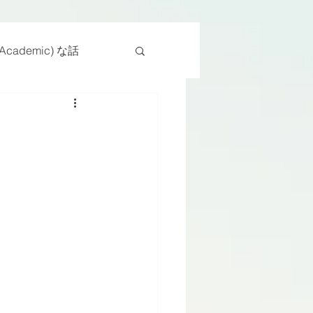
cademic) な話
物
座位
ンス能力
日常生活