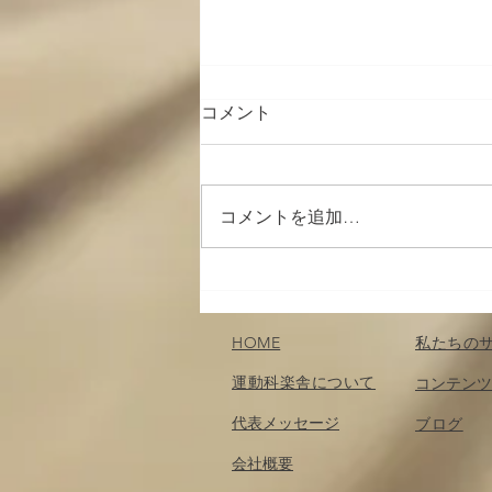
コメント
コメントを追加…
７月のスポーツ観戦；楽しみ
どころ
HOME
私たちの
運動科楽舎について
コンテンツ
代表メッセージ
​ブログ
会社概要