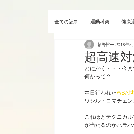
全ての記事
運動科楽
健康
朝野裕一
2018年5
ちょっと楽 (Entertainment) な
超高速対
とにかく・・・今ま
RWC2019
ラグビー
何かって？
本日行われた
WBA
世
ボクシング
YouTube
ワシル・ロマチェン
これほどテクニカル
が当たるのかハラハ