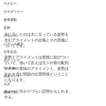
ラグビー
カラダフリー
身体運動
姿勢
右に示したのは主に立っている姿勢を
バランス
含むアライメントの定義とその意義に
バランス能力
ついてです。
日常生活
姿勢とアライメントは密接に結びつい
ボクシング
ていて、強いて言えば元々の骨の配列
YouTube
が本来の意味のアライメント、姿勢は
それを含む関節の位置関係ということ
身体メンテ
になります。
ヨガ
ちょっと分かりづらい説明かもしれま
腰痛予防
せん。