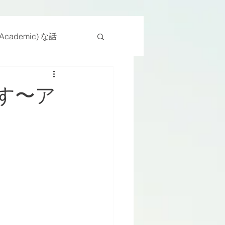
cademic) な話
物
座位
す〜ア
ンス能力
日常生活