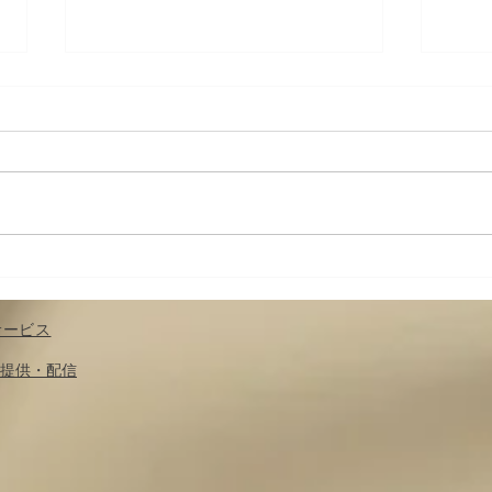
筋肉の収縮と神経の関係
筋肉
（１）；運動の前に筋の緊張
楽す
度を調節する〜運動を科楽す
サービス
る：第２章（５）
​提供・配信