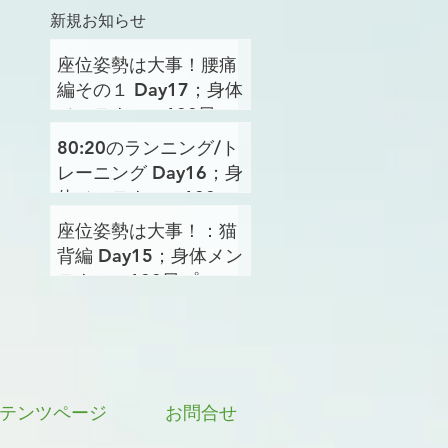
新規お知らせ
座位姿勢は大事！腰痛
編その１ Day17；身体
メンテナンス100日プ
ロジェクト
80:20のランニング/ト
レーニング Day16；身
体メンテナンス100日
プロジェクト
座位姿勢は大事！：猫
背編 Day15；身体メン
テナンス100日プロジ
ェクト
テンツページ
お問合せ