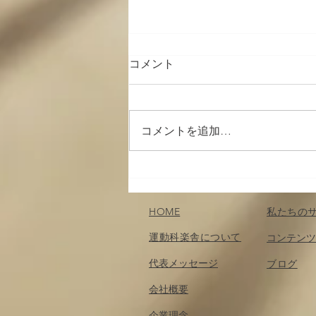
コメント
コメントを追加…
筋肉の収縮と神経の関係
（２）；運動を企画する・記
憶する〜運動を科楽する：第
HOME
私たちの
２章（６）
運動科楽舎について
コンテンツ
代表メッセージ
​ブログ
会社概要
企業理念