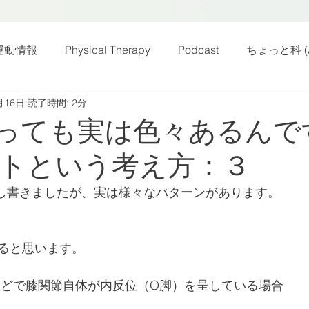
運動情報
Physical Therapy
Podcast
ちょっと科 (A
月16日
読了時間: 2分
話
雑感その他
動画
新規お知らせ
科楽読み
っても実は色々あるんで
トという考え方：３
カラダフリー
身体運動
姿勢
バランス
バラ
し書きましたが、実は様々なパターンがあります。
身体メンテ
ヨガ
腰痛予防
ると思います。
などで膝関節自体が内反位（O脚）を呈している場合