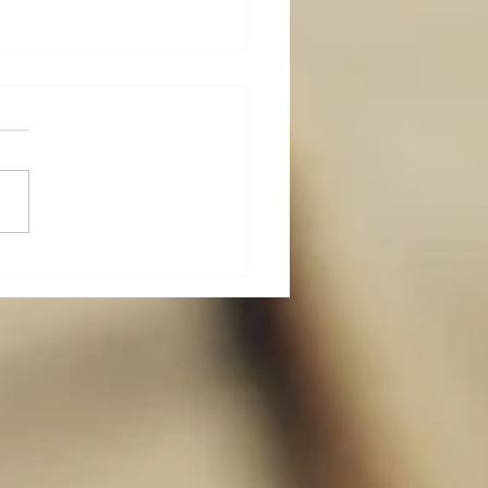
は共同で働く〜運動を科
る：第２章（４）