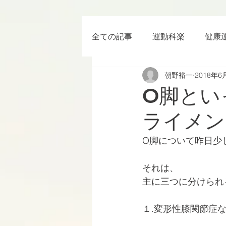
全ての記事
運動科楽
健康
朝野裕一
2018年6
ちょっと楽 (Entertainment) な
O脚とい
ライメン
RWC2019
ラグビー
O脚について昨日少
ボクシング
YouTube
それは、
主に三つに分けられ
１.変形性膝関節症