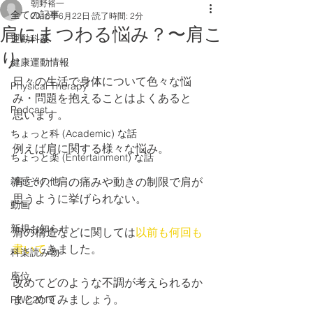
朝野裕一
全ての記事
2018年6月22日
読了時間: 2分
肩にまつわる悩み？〜肩こ
運動科楽
り
健康運動情報
日々の生活で身体について色々な悩
Physical Therapy
み・問題を抱えることはよくあると
Podcast
思います。
ちょっと科 (Academic) な話
例えば肩に関する様々な悩み。
ちょっと楽 (Entertainment) な話
雑感その他
肩こり、肩の痛みや動きの制限で肩が
思うように挙げられない。
動画
新規お知らせ
肩の構造などに関しては
以前も何回も
書いて
きました。
科楽読み物
座位
改めてどのような不調が考えられるか
まとめてみましょう。
RWC2019