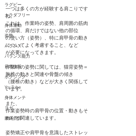
ラグビー
一つは多くの方が経験する肩こりです
カラダフリー
ね。
これは、作業時の姿勢、肩周囲の筋肉
身体運動
の循環、肩だけではない他の部位
姿勢
の使い方（姿勢）、特に肩甲骨の動き
についてよく考慮すること、など
バランス
が必要になってきます。
バランス能力
日常生活
作業時の姿勢に関しては、猫背姿勢＝
胸椎の動きと関連や骨盤の傾き
ボクシング
（腰椎の動き）などが大きく関係して
YouTube
います。
身体メンテ
また、
ヨガ
作業姿勢時の肩甲骨の位置・動きもそ
れらと関連しています。
腰痛予防
姿勢矯正や肩甲骨を意識したストレッ