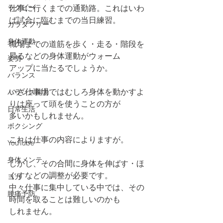
ラグビー
仕事に行くまでの通勤路。これはいわ
ば試合に臨むまでの当日練習。
カラダフリー
身体運動
職場までの道筋を歩く・走る・階段を
昇るなどの身体運動がウォーム
姿勢
アップに当たるでしょうか。
バランス
いざ仕事場ではむしろ身体を動かすよ
バランス能力
りは座って頭を使うことの方が
日常生活
多いかもしれません。
ボクシング
これは仕事の内容によりますが。
YouTube
身体メンテ
しかし、その合間に身体を伸ばす・ほ
ぐすなどの調整が必要です。
ヨガ
中々仕事に集中している中では、その
腰痛予防
時間を取ることは難しいのかも
しれません。