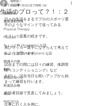
朝野裕一
全ての記事
2018年7月6日
読了時間: 2分
生活のプロって？！：２
運動科楽
日々の生活をまるでプロのスポーツ選
健康運動情報
手のようなマインドで送ってみる
Physical Therapy
そういう提案の続きです。
Podcast
ちょっと科 (Academic) な話
再びサッカー選手になぞらえて考えて
みようと思います。
ちょっと楽 (Entertainment) な話
雑感その他
試合までの間には日々の練習、体調管
動画
理（コンディショニング）など
を行い、試合当日も軽いアップから始
新規お知らせ
まって練習を行います。
科楽読み物
生活者目線で見直してみましょう。
座位
RWC2019
仕事に行く人を例に、