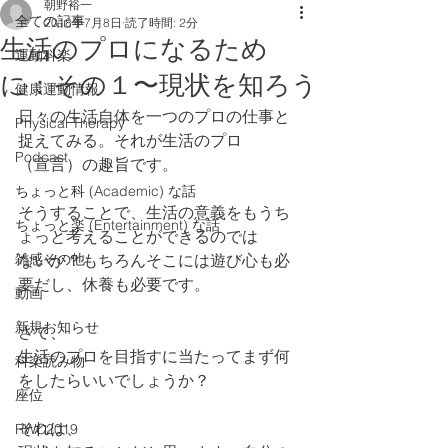
朝野裕一
全ての記事
2018年7月8日
読了時間: 2分
生活のプロになるため
運動科楽
に：その１〜現状を知ろう
健康運動情報
日々の生活自体を一つのプロの仕事と
Physical Therapy
捉えてみる。それが生活のプロ
Podcast
（宣言）の趣旨です。
ちょっと科 (Academic) な話
そうすることで、生活の意義をもうち
ちょっと楽 (Entertainment) な話
ょっと考えることができるのでは
雑感その他
ないか？もちろんそこには遊び心も必
要だし、休養も必要です。
動画
新規お知らせ
さて、
生活のプロを目指すに当たってまず何
科楽読み物
をしたらいいでしょうか？
座位
それは、
RWC2019