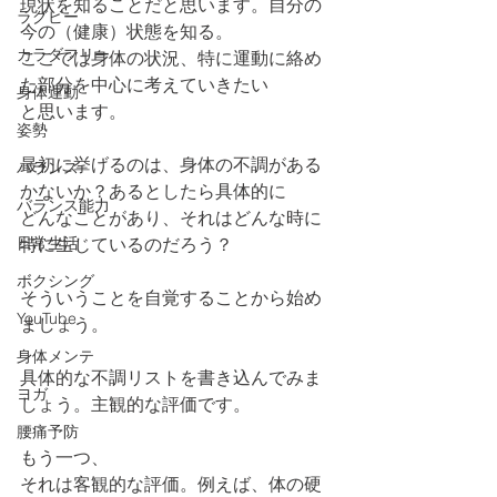
現状を知ることだと思います。自分の
ラグビー
今の（健康）状態を知る。
カラダフリー
ここでは身体の状況、特に運動に絡め
た部分を中心に考えていきたい
身体運動
と思います。
姿勢
最初に挙げるのは、身体の不調がある
バランス
かないか？あるとしたら具体的に
バランス能力
どんなことがあり、それはどんな時に
日常生活
特に生じているのだろう？
ボクシング
そういうことを自覚することから始め
YouTube
ましょう。
身体メンテ
具体的な不調リストを書き込んでみま
ヨガ
しょう。主観的な評価です。
腰痛予防
もう一つ、
それは客観的な評価。例えば、体の硬