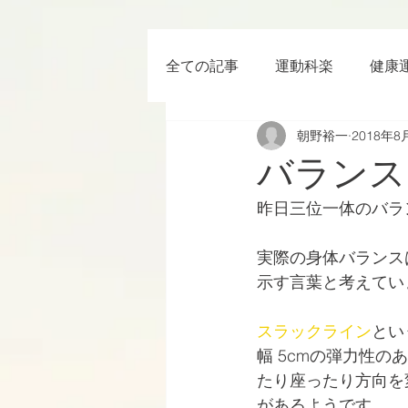
全ての記事
運動科楽
健康
朝野裕一
2018年8
ちょっと楽 (Entertainment) な
バランス
昨日三位一体のバラ
RWC2019
ラグビー
実際の身体バランス
示す言葉と考えてい
ボクシング
YouTube
スラックライン
とい
幅 5cmの弾力性
たり座ったり方向を
があるようです。