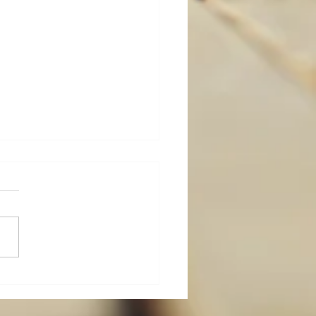
-カラダ-メンテ その九〜
的な身体操作５（続々・
に座って行う）