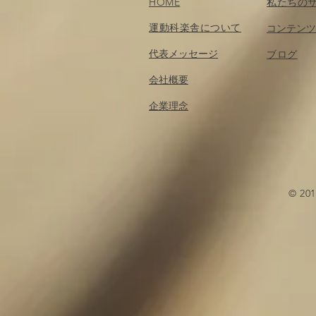
HOME
私たちの
運動科楽舎について
コンテンツ
代表メッセージ
​ブログ
会社概要
企業理念
© 2