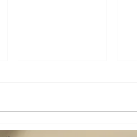
身体-カラダメンテ その十〜
身体
具体的な身体操作６ 簡単な腰
具体
の調整
椅子