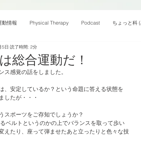
運動情報
Physical Therapy
Podcast
ちょっと科 (A
月5日
読了時間: 2分
話
雑感その他
動画
新規お知らせ
科楽読み
は総合運動だ！
ンス感覚の話をしました。
カラダフリー
身体運動
姿勢
バランス
バラ
は、安定しているか？という命題に答える状態を
ましたが・・・
身体メンテ
ヨガ
腰痛予防
うスポーツをご存知でしょうか？
のあるベルトというのかの上でバランスを取って歩い
変えたり、座って弾ませたあと立ったりと色々な技