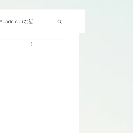
cademic) な話
物
座位
ンス能力
日常生活