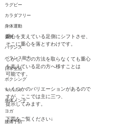
ラグビー
カラダフリー
身体運動
重心を支えている足側にシフトさせ、
姿勢
そこに重心を落とすわけです。
バランス
バランス能力
しかし、この方法を取らなくても重心
を支えている足の方へ移すことは
日常生活
可能です。
ボクシング
いくつかのバリエーションがあるので
YouTube
すが、ここでは主に三つ、
身体メンテ
提示してみます。
ヨガ
下図をご覧ください↓
腰痛予防