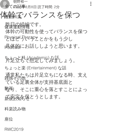
朝野裕一
全ての記事
2018年8月8日
読了時間: 2分
体幹でバランスを保つ
運動科楽
昨日の続編です。
健康運動情報
体幹の可動性を使ってバランスを保つ
Physical Therapy
とはどういうことかをもう少し
具体的にお話ししようと思います。
Podcast
ちょっと科 (Academic) な話
片足立ちで想定してみましょう。
ちょっと楽 (Entertainment) な話
通常私たちは片足立ちになる時、支え
雑感その他
ている足裏全体が支持基底面と
動画
なり、そこに重心を落とすことによっ
て安定を保とうとします。
新規お知らせ
科楽読み物
座位
RWC2019