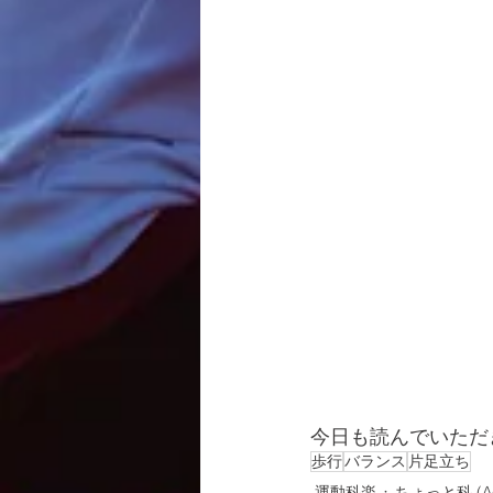
今日も読んでいただ
歩行
バランス
片足立ち
運動科楽
ちょっと科 (Ac