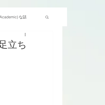
cademic) な話
物
座位
足立ち
ンス能力
日常生活