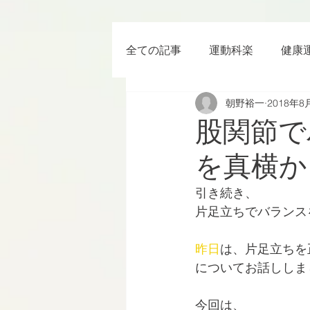
全ての記事
運動科楽
健康
朝野裕一
2018年8
ちょっと楽 (Entertainment) な
股関節で
を真横か
RWC2019
ラグビー
引き続き、
片足立ちでバランス
ボクシング
YouTube
昨日
は、片足立ちを
についてお話ししま
今回は、