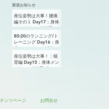
新規お知らせ
座位姿勢は大事！腰痛
編その１ Day17；身体
メンテナンス100日プ
ロジェクト
80:20のランニング/ト
レーニング Day16；身
体メンテナンス100日
プロジェクト
座位姿勢は大事！：猫
背編 Day15；身体メン
テナンス100日プロジ
ェクト
テンツページ
お問合せ