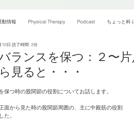
運動情報
Physical Therapy
Podcast
ちょっと科 (A
月10日
読了時間: 2分
話
雑感その他
動画
新規お知らせ
科楽読み
バランスを保つ：２〜片
ら見ると・・・
カラダフリー
身体運動
姿勢
バランス
バラ
を保つ時の股関節の役割についてお話します。
身体メンテ
ヨガ
腰痛予防
正面から見た時の股関節周囲の、主に中殿筋の役割
した。