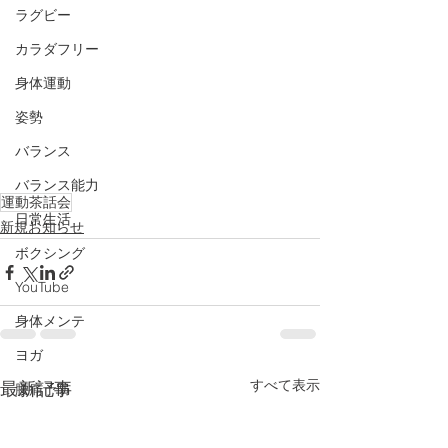
ラグビー
カラダフリー
身体運動
姿勢
バランス
バランス能力
運動茶話会
日常生活
新規お知らせ
ボクシング
YouTube
身体メンテ
ヨガ
すべて表示
最新記事
腰痛予防