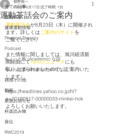
朝野裕一
全ての記事
2018年8月17日
読了時間: 1分
運動茶話会のご案内
運動科楽
運動茶話会
が8月23日（木）に開催され
健康運動情報
ます。詳しくは
ご案内のサイト
を
Physical Therapy
ご覧ください。
Podcast
また情報に関しましては、旭川経済新
ちょっと科 (Academic) な話
聞経由にて
Yahoo!ニュース
にも
取り上げられましたので、ご案内いた
ちょっと楽 (Entertainment) な話
します↓
雑感その他
動画
https://headlines.yahoo.co.jp/hl?
a=20180817-00000033-minkei-hok
新規お知らせ
よろしくお願いいたします。
科楽読み物
座位
RWC2019