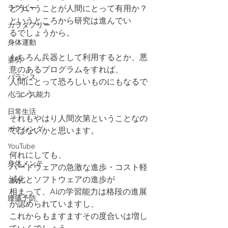
ラグビー
どういうことが人間にとって有用か？
というところから研究は進んでい
カラダフリー
るでしょうから。
身体運動
もちろん兵器として利用するとか、悪
姿勢
意のあるプログラムをすれば、
バランス
人間にとって恐ろしいものにもなるで
しょう。
バランス能力
日常生活
それもやはり人間次第ということなの
ボクシング
ではないかと思います。
YouTube
何れにしても、
身体メンテ
ハードウェアの急激な進歩・コスト軽
減化とソフトウェアの進歩が
ヨガ
相まって、AIの学習能力は格段の進展
腰痛予防
が認められていますし、
これからもますますその度合いは増し