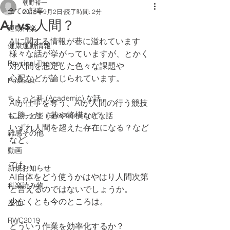
朝野裕一
全ての記事
2018年9月2日
読了時間: 2分
AI vs.人間？
運動科楽
AIに関する情報が巷に溢れています
健康運動情報
様々な話が挙がっていますが、とかく
Physical Therapy
対人間を想定した色々な課題や
心配などが論じられています。
Podcast
ちょっと科 (Academic) な話
AIが仕事を奪う、AIが人間の行う競技
に勝った（碁や将棋など）、
ちょっと楽 (Entertainment) な話
いずれ人間を超えた存在になる？など
雑感その他
など。
動画
でも、
新規お知らせ
AI自体をどう使うかはやはり人間次第
科楽読み物
と言えるのではないでしょうか。
少なくとも今のところは。
座位
RWC2019
どういう作業を効率化するか？