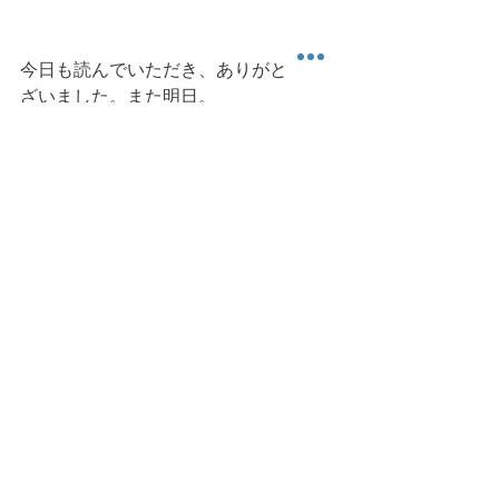
今日も読んでいただき、ありがとうご
ざいました。また明日。
運動学習
AI
パフォーマンス
深層学習
ちょっと科 (Academic) な話
雑感その他
すべて表示
最新記事