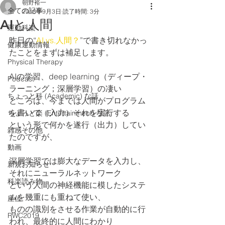
朝野裕一
全ての記事
2018年9月3日
読了時間: 3分
AIと人間
運動科楽
昨日の“
AI vs.人間？
”で書き切れなかっ
健康運動情報
たことをまずは補足します。
Physical Therapy
AIの学習、deep learning（ディープ・
Podcast
ラーニング；深層学習）の凄い
ちょっと科 (Academic) な話
ところは、今までは人間がプログラム
を書いて（入力）それを実行する
ちょっと楽 (Entertainment) な話
という形で何かを遂行（出力）してい
雑感その他
たのですが、
動画
深層学習では膨大なデータを入力し、
新規お知らせ
それにニューラルネットワーク
科楽読み物
という人間の神経機能に模したシステ
ムを幾重にも重ねて使い、
座位
ものの識別をさせる作業が自動的に行
RWC2019
われ、最終的に人間にわかり