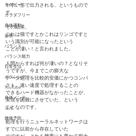
ラグビー
やすい形で出力される、というもので
す。
カラダフリー
身体運動
その結果、
これは猫ですとかこれはリンゴですと
姿勢
いう識別が可能になったという
バランス
ことが凄い！と言われました。
バランス能力
人間からすれば何が凄いの？となりそ
日常生活
うですが、今までこの膨大な
ボクシング
データ処理を比較的安価にかつコンパ
クト、速い速度で処理することの
YouTube
できるハード機器がなかったことが、
身体メンテ
実現を困難にさせていた、という
ことなのです。
ヨガ
腰痛予防
処理を行うニューラルネットワークは
すでに以前から存在していた